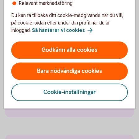
Relevant marknadsföring
Med Filadministration via internetbanken kan
Du kan ta tillbaka ditt cookie-medgivande när du vill,
företaget direkt ladda upp och hämta filer. Företaget
på cookie-sidan eller under din profil när du är
behöver ha en programvara som kan generera filer
inloggad.
Så hanterar vi
cookies
.
enligt respektive betaltjänsts formatkrav.
Godkänn alla cookies
Direktintegration
Bara nödvändiga cookies
För företag som vill automatisera sina betal- och
rapporteringsprocesser genom en direkt SFTP-
Cookie-inställningar
integration mellan affärs- eller ekonomisystemet
och bankens server.