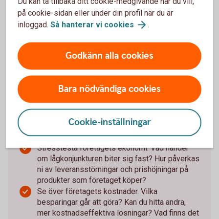
Du kan ta tillbaka ditt cookie-medgivande när du vill,
Så stärker du företagets
på cookie-sidan eller under din profil när du är
verksamhet i en föränderlig
inloggad.
Så hanterar vi
cookies
.
värld:
Godkänn alla cookies
Se till att hålla koll på företagets kassaflöde –
när pengar kommer in och när de går ut. Gör en
likviditetsbudget så att du får klart för dig om,
Bara nödvändiga cookies
och i så fall när, du riskerar att få
likviditetsproblem.
Bygg en buffert, eller förstärk den som redan
Cookie-inställningar
finns, för att klara sämre tider och oförutsedda
utgifter.
Stresstesta företagets ekonomi. Vad händer
om lågkonjunkturen biter sig fast? Hur påverkas
ni av leveransstörningar och prishöjningar på
produkter som företaget köper?
Se över företagets kostnader. Vilka
besparingar går att göra? Kan du hitta andra,
mer kostnadseffektiva lösningar? Vad finns det