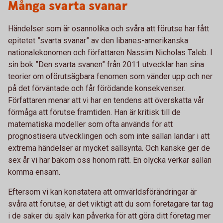
Många svarta svanar
Händelser som är osannolika och svåra att förutse har fått
epitetet ”svarta svanar” av den libanes-amerikanska
nationalekonomen och författaren Nassim Nicholas Taleb. I
sin bok ”Den svarta svanen” från 2011 utvecklar han sina
teorier om oförutsägbara fenomen som vänder upp och ner
på det förväntade och får förödande konsekvenser.
Författaren menar att vi har en tendens att överskatta vår
förmåga att förutse framtiden. Han är kritisk till de
matematiska modeller som ofta används för att
prognostisera utvecklingen och som inte sällan landar i att
extrema händelser är mycket sällsynta. Och kanske ger de
sex år vi har bakom oss honom rätt. En olycka verkar sällan
komma ensam.
Eftersom vi kan konstatera att omvärldsförändringar är
svåra att förutse, är det viktigt att du som företagare tar tag
i de saker du själv kan påverka för att göra ditt företag mer