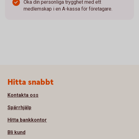
Öka din personliga trygghet med ett
medlemskap i en A-kassa för företagare.
Sidfot
Hitta snabbt
Kontakta oss
Spärrhjälp
Hitta bankkontor
Bli kund