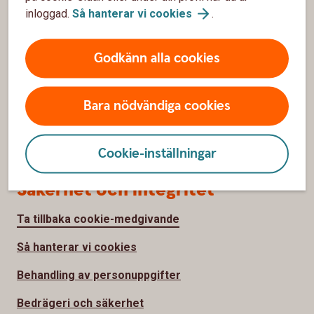
inloggad.
Så hanterar vi
cookies
.
Om oss
Om Tjörns Sparbank
Godkänn alla cookies
Hållbarhet
Bara nödvändiga cookies
Samhällsengagemang
Jobba hos oss
Cookie-inställningar
Säkerhet och integritet
Ta tillbaka cookie-medgivande
Så hanterar vi cookies
Behandling av personuppgifter
Bedrägeri och säkerhet