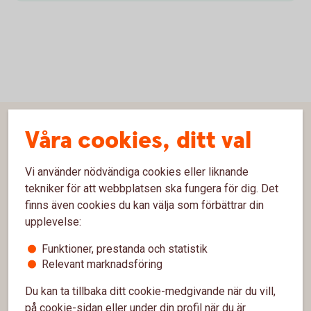
Sidfot
Våra cookies, ditt val
Hitta snabbt
Kontakta oss
Vi använder nödvändiga cookies eller liknande
tekniker för att webbplatsen ska fungera för dig. Det
Spärrhjälp
finns även cookies du kan välja som förbättrar din
upplevelse:
Hitta bankkontor
Funktioner, prestanda och statistik
Bli kund
Relevant marknadsföring
Priser, räntor och kurser
Du kan ta tillbaka ditt cookie-medgivande när du vill,
på cookie-sidan eller under din profil när du är