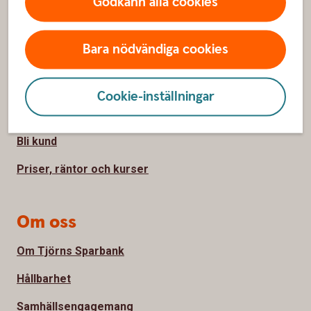
Godkänn alla cookies
Sidfot
Hitta snabbt
Bara nödvändiga cookies
Kontakta oss
Spärrhjälp
Cookie-inställningar
Hitta bankkontor
Bli kund
Priser, räntor och kurser
Om oss
Om Tjörns Sparbank
Hållbarhet
Samhällsengagemang