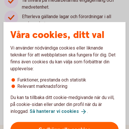
Ta tillvara på medarbetarnas engagemang och
medvetenhet.
Efterleva gällande lagar och förordningar i all
verksamhet.
Våra cookies, ditt val
Bedriva affärsverksamhet så att möjligheter och
risker beaktas utifrån ett hållbarhetsperspektiv.
Vi använder nödvändiga cookies eller liknande
Ha ett nära samspel med kunder och övriga
tekniker för att webbplatsen ska fungera för dig. Det
intressenter i hållbarhetsfrågor.
finns även cookies du kan välja som förbättrar din
Eftersträva att efterleva de sju av FN:s 17 globala
upplevelse:
hållbarhetsmål där vi bedömt att vi har störst
möjlighet att påverka.
Funktioner, prestanda och statistik
Relevant marknadsföring
Du kan ta tillbaka ditt cookie-medgivande när du vill,
på cookie-sidan eller under din profil när du är
inloggad.
Så hanterar vi
cookies
.