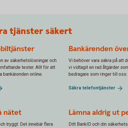
a tjänster säkert
biltjänster
Bankärenden över
gen av säkerhetslösningar och
Vi behöver vara säkra på att de
fattande tester. Allt för att
vi vidtagit en rad åtgärder som
na bankärenden online.
bedragare som ringer till oss.
Säkra
telefontjänster
å nätet
Lämna aldrig ut p
ch tryggt. Det innebär flera
Ditt BankID och din säkerhets