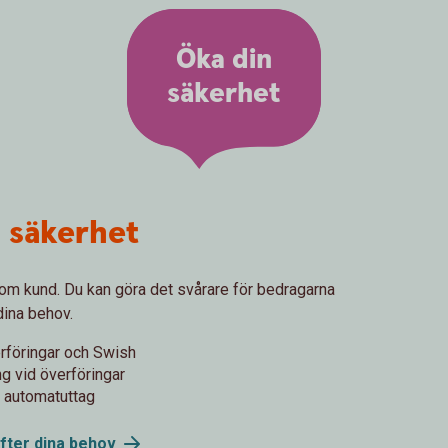
Öka din
säkerhet
a säkerhet
 som kund. Du kan göra det svårare för bedragarna
dina behov.
rföringar och Swish
g vid överföringar
h automatuttag
fter dina
behov