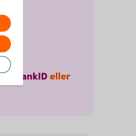
ilt
BankID
eller