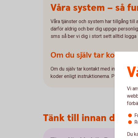
Våra system – så f
Våra tjänster och system har tillgång till
därför aldrig och ber dig uppge personlig
sms så ber vi dig i stort sett alltid logga
Om du själv tar kontakt
V
Om du själv tar kontakt med internetban
koder enligt instruktionerna. På så sätt ä
Vi an
webbp
förbä
Tänk till innan du id
F
R
Du ka