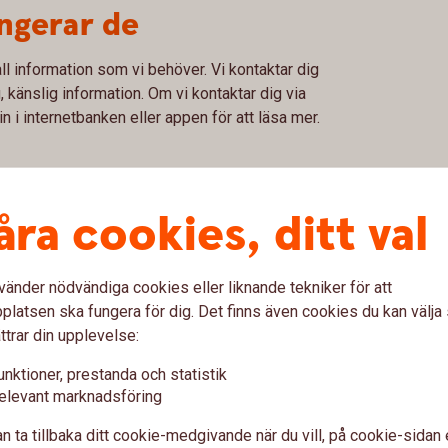
ungerar de
 all information som vi behöver. Vi kontaktar dig
, känslig information. Om vi kontaktar dig via
 in i internetbanken eller appen för att läsa mer.
 med oss
åra cookies, ditt val
ken eller Kundcenter uppger du lösenord och
r du väl skyddad.
vänder nödvändiga cookies eller liknande tekniker för att
latsen ska fungera för dig. Det finns även cookies du kan välj
ttrar din upplevelse:
entifierar dig och signerar
unktioner, prestanda och statistik
elevant marknadsföring
n ta tillbaka ditt cookie-medgivande när du vill, på cookie-sidan 