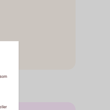
a som
eller