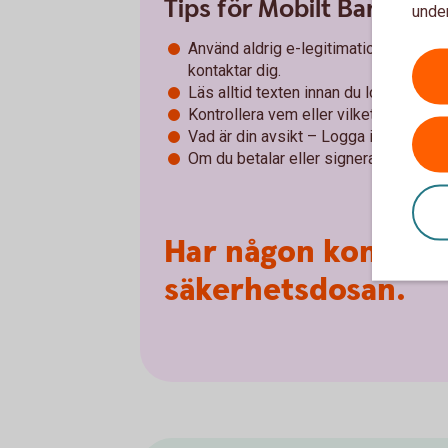
Tips för Mobilt BankID 
under
Använd aldrig e-legitimation (Mobilt
kontaktar dig.
Läs alltid texten innan du loggar in el
Kontrollera vem eller vilket företag du 
Vad är din avsikt – Logga in, signera e
Om du betalar eller signerar – kontroll
Har någon kontakta
säkerhetsdosan.