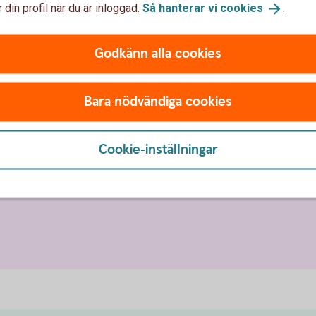
och säkerhetsdosan
 din profil när du är inloggad.
Så hanterar vi
cookies
.
 BankID) eller säkerhetsdosan om någon oväntat
Godkänn alla cookies
ler godkänner.
identifierar dig för.
n betalning eller ett avtal?
Bara nödvändiga cookies
era till vilken mottagare.
Cookie-inställningar
t dig oväntat?
Använd
inte
Mob