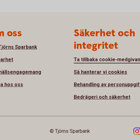
 oss
Säkerhet och
integritet
jörns Sparbank
barhet
Ta tillbaka cookie-medgiva
hällsengagemang
Så hanterar vi cookies
a hos oss
Behandling av personuppgif
Bedrägeri och säkerhet
© Tjörns Sparbank