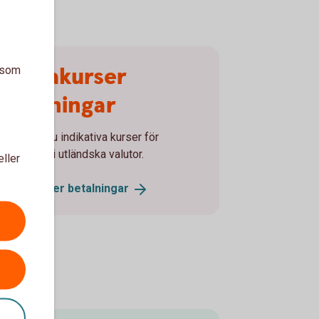
Valutakurser
a som
betalningar
är finner du indikativa kurser för
etalningar i utländska valutor.
eller
Valutakurser
betalningar