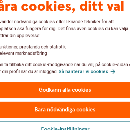
åra cookies, ditt val
vänder nödvändiga cookies eller liknande tekniker för att
t
latsen ska fungera för dig. Det finns även cookies du kan välj
ttrar din upplevelse:
unktioner, prestanda och statistik
elevant marknadsföring
H
b
n ta tillbaka ditt cookie-medgivande när du vill, på cookie-sidan 
 din profil när du är inloggad.
Så hanterar vi
cookies
.
Godkänn alla cookies
Bara nödvändiga cookies
ternetbanken
Cookie-inställningar