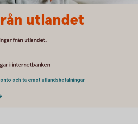
från utlandet
ingar från utlandet.
gar i internetbanken
 konto och ta emot utlandsbetalningar
ta emot en betalning från utlandet är att betalaren gör
pgifter du lämnat till betalaren.