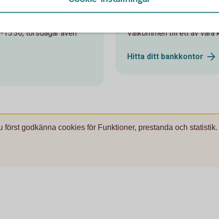
Besök oss
0-15.30, torsdagar även
Välkommen till ett av våra k
Hitta ditt
bankkontor
u först godkänna cookies för Funktioner, prestanda och statistik.