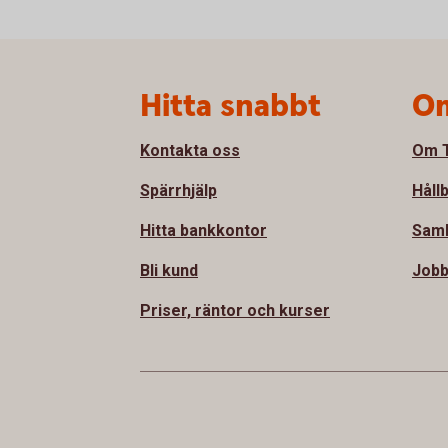
Sidfot
Hitta snabbt
Om
Kontakta oss
Om T
Spärrhjälp
Håll
Hitta bankkontor
Sam
Bli kund
Jobb
Priser, räntor och kurser