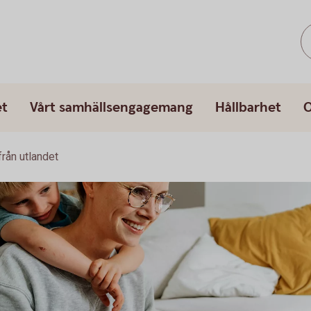
et
Vårt samhällsengagemang
Hållbarhet
O
från utlandet