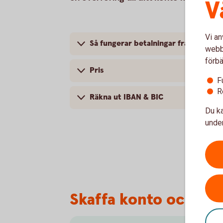
V
Vi an
Så fungerar betalningar från utlande
webbp
förbä
Pris
F
R
Räkna ut IBAN & BIC
Du ka
under
Skaffa konto och in