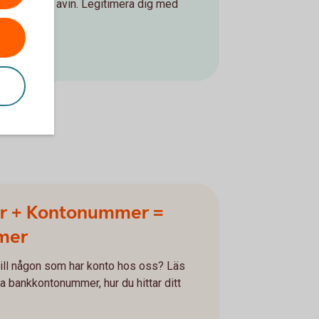
 tryckt på avin. Legitimera dig med
a.
r + Kontonummer =
mer
till någon som har konto hos oss? Läs
a bankkontonummer, hur du hittar ditt