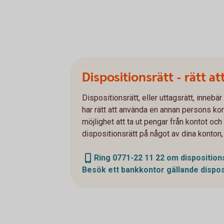
Dispositionsrätt - rätt 
Dispositionsrätt, eller uttagsrätt, inne
har rätt att använda en annan persons k
möjlighet att ta ut pengar från kontot och 
dispositionsrätt på något av dina konton
Ring 0771-22 11 22 om disposition
Besök ett bankkontor gällande dispos