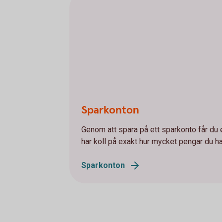
Sparkonton
Genom att spara på ett sparkonto får du e
har koll på exakt hur mycket pengar du ha
Sparkonton