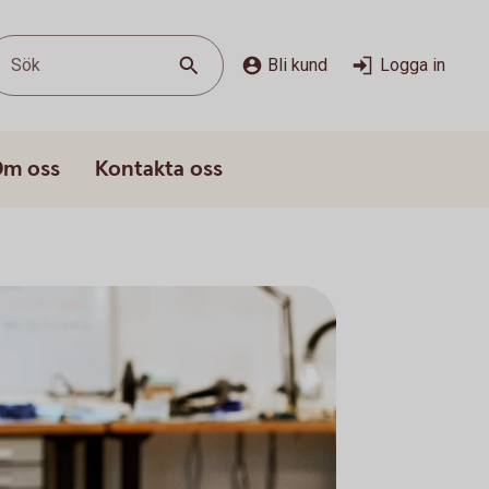
Sök
Bli kund
Logga in
m oss
Kontakta oss