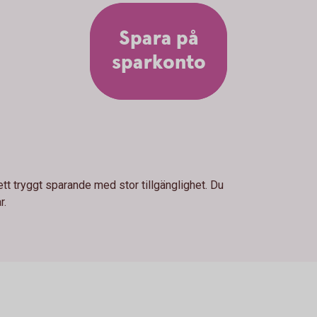
Spara på
sparkonto
tt tryggt sparande med stor tillgänglighet. Du
r.