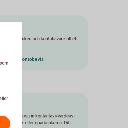
vis
är kund i banken och kontohavare till ett
h beställ kontobevis
a som
eller
 18 år kan lösa in kontantavi/värdeavi
av Swedbank eller sparbankerna. Ditt