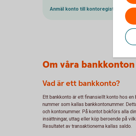
Anmäl konto till kontoregistret
Om våra bankkonton
Vad är ett bankkonto?
Ett bankkonto är ett finansiellt konto hos en 
nummer som kallas bankkontonummer. Detta
och kontonummer. På kontot bokförs alla dina
insättningar, uttag eller köp beroende på vil
Resultatet av transaktionerna kallas saldo.