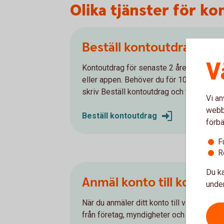
Olika tjänster för ko
Beställ kontoutdrag
V
Kontoutdrag för senaste 2 åren finns und
eller appen. Behöver du för 10 år tillba
skriv Beställ kontoutdrag och följ stege
Vi an
webbp
Beställ kontoutdrag
förbä
F
R
Du ka
Anmäl konto till kontore
under
När du anmäler ditt konto till vårt kontore
från företag, myndigheter och kommuner di