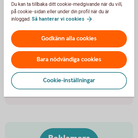
Du kan ta tillbaka ditt cookie-medgivande när du vill,
Information om
på cookie-sidan eller under din profil när du är
reklamationsrätten
inloggad.
Så hanterar vi cookies
.
Banken har ingen skyldighet men kan i vissa fall
Godkänn alla cookies
hjälpa till vid reklamation av vara eller tjänst. Banken
följer Mastercards regler som innefattar
dokumentationskrav och tidsgränser som behöver
Bara nödvändiga cookies
följas vid en kortreklamation. Det gäller för dig som
kund att agera så snart som möjligt för att inte
förlora eventuell reklamationsrätt. Därför är det
Cookie-inställningar
viktigt att du bifogar all dokumentation du har för ett
kortköp som blivit fel i din kortreklamation.