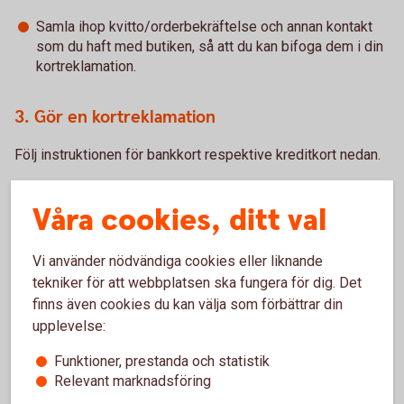
Samla ihop kvitto/orderbekräftelse och annan kontakt
som du haft med butiken, så att du kan bifoga dem i din
kortreklamation.
3. Gör en kortreklamation
Följ instruktionen för bankkort respektive kreditkort nedan.
Våra cookies, ditt val
Bankkort – reklamera kortköp du inte har
genomfört eller felaktiga kortköp
Vi använder nödvändiga cookies eller liknande
tekniker för att webbplatsen ska fungera för dig. Det
finns även cookies du kan välja som förbättrar din
Kreditkort – reklamera kortköp du inte har
genomfört
upplevelse:
Funktioner, prestanda och statistik
Relevant marknadsföring