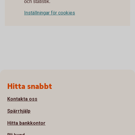
och statistik.
Inställningar för cookies
Sidfot
Hitta snabbt
Kontakta oss
Spärrhjälp
Hitta bankkontor