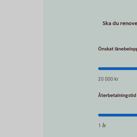
Ska du renover
Önskat lånebelopp
20 000 kr
Återbetalningstid 
1 år