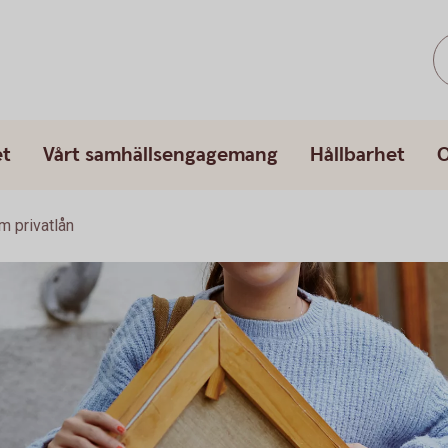
et
Vårt samhällsengagemang
Hållbarhet
O
m privatlån