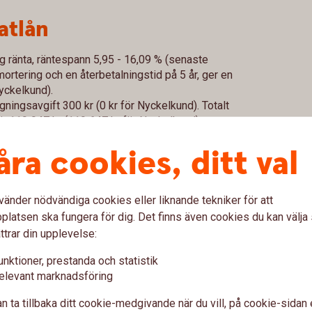
atlån
ig ränta, räntespann 5,95 - 16,09 % (senaste
rtering och en återbetalningstid på 5 år, ger en
Nyckelkund).
gningsavgift 300 kr (0 kr för Nyckelkund). Totalt
 är 119 947 kr (119 647 kr för Nyckelkund).
99 kronor per månad och antalet betalningar är 60
åra cookies, ditt val
lser kan förekomma i det enskilda fallet. För en
ch ytterligare information om Privatlån, ring oss
vänder nödvändiga cookies eller liknande tekniker för att
latsen ska fungera för dig. Det finns även cookies du kan välj
ttrar din upplevelse:
ering
unktioner, prestanda och statistik
elevant marknadsföring
mortering. Det innebär att du, på ditt lån, betalar
 Du betalar även ränta på lånet.
n ta tillbaka ditt cookie-medgivande när du vill, på cookie-sidan 