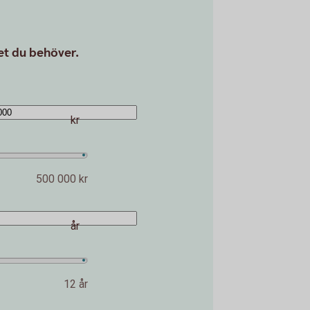
det du behöver.
kr
500 000 kr
år
12 år