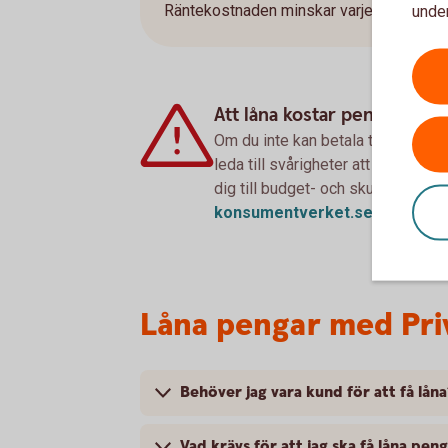
Räntekostnaden minskar varje månad om 
under
Att låna kostar pengar!
Om du inte kan betala tillbaka sku
leda till svårigheter att få hyra 
dig till budget- och skuldrådgivn
konsumentverket.
se
Låna pengar med Priv
Behöver jag vara kund för att få låna
Vad krävs för att jag ska få låna pen