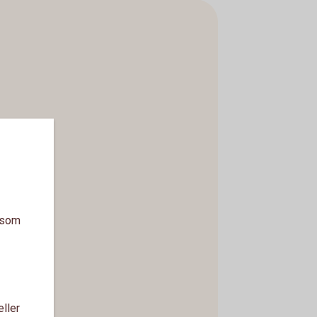
a som
eller