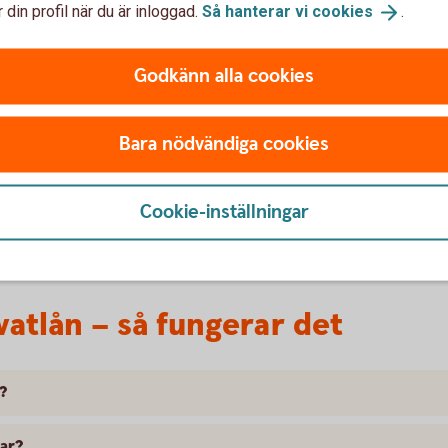
räntan är oförändrad.
 din profil när du är inloggad.
Så hanterar vi
cookies
.
Godkänn alla cookies
lden i tid riskerar du en betalningsanmärkning. Det kan
Bara nödvändiga cookies
bostad, teckna abonnemang och få nya lån. För stöd, vänd
ingen i din kommun. Kontaktuppgifter finns på
Cookie-inställningar
atlån – så fungerar det
?
gar?