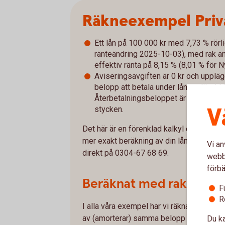
Räkneexempel Priv
Ett lån på 100 000 kr med 7,73 % rörl
ränteändring 2025-10-03), med rak amo
effektiv ränta på 8,15 % (8,01 % för 
Aviseringsavgiften är 0 kr och uppläg
belopp att betala under lånets löptid
Återbetalningsbeloppet är i snitt 1 9
V
stycken.
Det här är en förenklad kalkyl och avvike
mer exakt beräkning av din lånekostnad o
Vi an
direkt på 0304-67 68 69.
webbp
förbä
Beräknat med rak amort
F
R
I alla våra exempel har vi räknat med rak a
av (amorterar) samma belopp varje månad.
Du ka