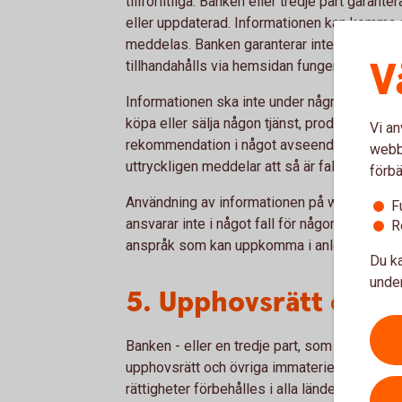
tillförlitliga. Banken eller tredje part garanter
eller uppdaterad. Informationen kan komma att
meddelas. Banken garanterar inte att webbpl
V
tillhandahålls via hemsidan fungerar utan avbr
Informationen ska inte under några omständi
köpa eller sälja någon tjänst, produkt eller f
Vi an
rekommendation i något avseende från infor
webbp
uttryckligen meddelar att så är fallet.
förbä
Användning av informationen på webbplatse
F
ansvarar inte i något fall för någon direkt ell
R
anspråk som kan uppkomma i anledning av 
Du ka
under
5. Upphovsrätt och 
Banken - eller en tredje part, som gjort särsk
upphovsrätt och övriga immateriella rättighet
rättigheter förbehålles i alla länder. Publicer