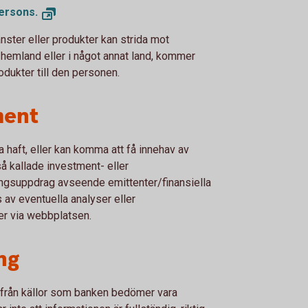
persons.
nster eller produkter kan strida mot
s hemland eller i något annat land, kommer
rodukter till den personen.
ment
a haft, eller kan komma att få innehav av
så kallade investment- eller
ngsuppdrag avseende emittenter/finansiella
 av eventuella analyser eller
er via webbplatsen.
ng
 från källor som banken bedömer vara