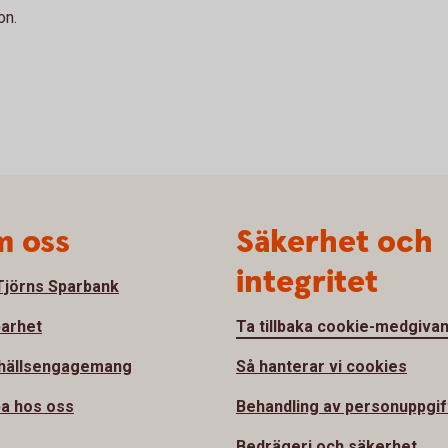
on.
 oss
Säkerhet och
integritet
jörns Sparbank
barhet
Ta tillbaka cookie-medgiva
hällsengagemang
Så hanterar vi cookies
a hos oss
Behandling av personuppgif
Bedrägeri och säkerhet