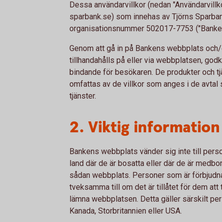
Dessa användarvillkor (nedan "Användarvillko
sparbank.se) som innehas av Tjörns Sparba
organisationsnummer 502017-7753 ("Banken
Genom att gå in på Bankens webbplats och/
tillhandahålls på eller via webbplatsen, god
bindande för besökaren. De produkter och 
omfattas av de villkor som anges i de avtal 
tjänster.
2. Viktig informatio
Bankens webbplats vänder sig inte till perso
land där de är bosatta eller där de är medbor
sådan webbplats. Personer som är förbjudna 
tveksamma till om det är tillåtet för dem at
lämna webbplatsen. Detta gäller särskilt per
Kanada, Storbritannien eller USA.