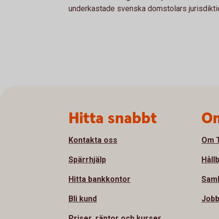
underkastade svenska domstolars jurisdikti
Sidfot
Hitta snabbt
Om
Kontakta oss
Om T
Spärrhjälp
Håll
Hitta bankkontor
Sam
Bli kund
Jobb
Priser, räntor och kurser