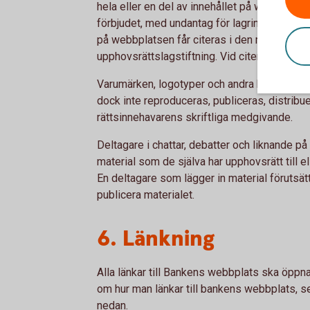
hela eller en del av innehållet på webbplatse
förbjudet, med undantag för lagring på dator e
på webbplatsen får citeras i den mån det är t
upphovsrättslagstiftning. Vid citering måste 
Varumärken, logotyper och andra kännetec
dock inte reproduceras, publiceras, distribu
rättsinnehavarens skriftliga medgivande.
Deltagare i chattar, debatter och liknande p
material som de själva har upphovsrätt till ell
En deltagare som lägger in material förutsät
publicera materialet.
6. Länkning
Alla länkar till Bankens webbplats ska öppna
om hur man länkar till bankens webbplats, s
nedan.