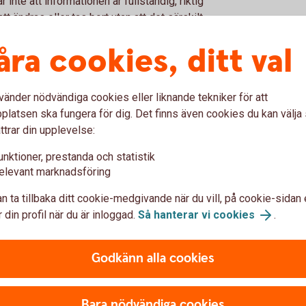
ar inte att informationen är fullständig, riktig
 ändras eller tas bort utan att det särskilt
atsen eller de Internettjänster som
åra cookies, ditt val
ott eller störningar.
gheter tolkas som ett råd eller anbud att
inansiellt instrument, eller som en
vänder nödvändiga cookies eller liknande tekniker för att
mationsgivaren, om inte informationsgivaren
latsen ska fungera för dig. Det finns även cookies du kan välj
ttrar din upplevelse:
n sker på användarens egen risk. Banken
unktioner, prestanda och statistik
er indirekt skada, kostnad, förlust eller
elevant marknadsföring
användningen av webbplatsen.
n ta tillbaka ditt cookie-medgivande när du vill, på cookie-sidan 
 din profil när du är inloggad.
Så hanterar vi cookies
.
varumärken
Godkänn alla cookies
ilt förbehåll härom - behåller äganderätt,
er till informationen på webbplatsen. Alla
ing, reproduktion, överföring eller lagring av
Bara nödvändiga cookies