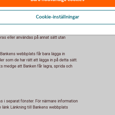
n utan rättsinnehavarens tillstånd är
ller utskrift för personligt bruk. Innehållet
illåtet enligt gällande
Cookie-inställningar
källan tydligt anges.
ken som förekommer på webbplatsen får
eras eller användas på annat sätt utan
å Bankens webbplats får bara lägga in
er som de har rätt att lägga in på detta sätt.
ts medge att Banken får lagra, sprida och
s i separat fönster. För närmare information
e länk Länkning till Bankens webbplats