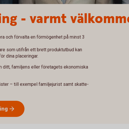
ing - varmt välkomm
cera och förvalta en förmögenhet på minst 3
vare som utifrån ett brett produktutbud kan
ör dina placeringar.
n ditt, familjens eller företagets ekonomiska
ister – till exempel familjejurist samt skatte-
ing