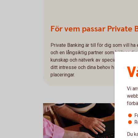
För vem passar Private 
Private Banking är till för dig som vill 
och en långsiktig partner som hjälper di
kunskap och nätverk av specialister hjälper
V
ditt intresse och dina behov hittar vi en lö
placeringar.
Vi an
webbp
förbä
F
R
Du ka