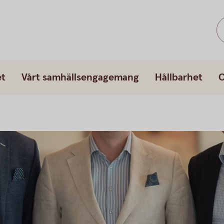
et
Vårt samhällsengagemang
Hållbarhet
O