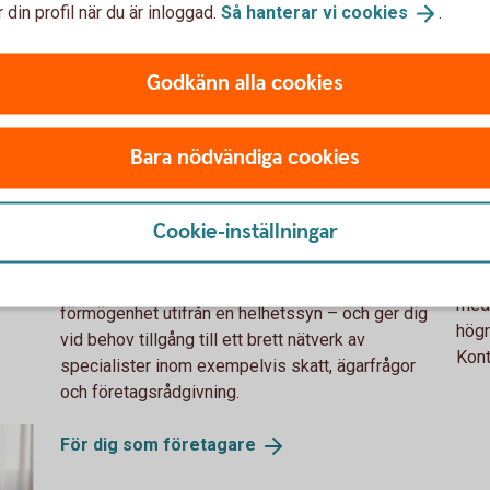
 din profil när du är inloggad.
Så hanterar vi
cookies
.
Godkänn alla cookies
Magasinet Härön företagskund
Möt
För dig som
K
Bara nödvändiga cookies
företagare
k
 kan
r
Cookie-inställningar
Utifrån vår erfarenhet har du som företagare ofta
en ekonomi där ditt och företagets ekonomi är
som
Som 
tätt sammanflätade. Vi hjälper dig att förvalta din
med 
förmögenhet utifrån en helhetssyn – och ger dig
högr
vid behov tillgång till ett brett nätverk av
Kont
specialister inom exempelvis skatt, ägarfrågor
och företagsrådgivning.
För dig som
företagare