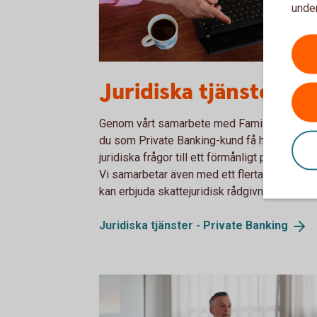
under
Two persons working together on a laptop
Juridiska tjänster
Genom vårt samarbete med Familjens Jurist
du som Private Banking-kund få hjälp med
juridiska frågor till ett förmånligt pris.
Vi samarbetar även med ett flertal aktörer 
kan erbjuda skattejuridisk rådgivning.
Juridiska tjänster - Private
Banking