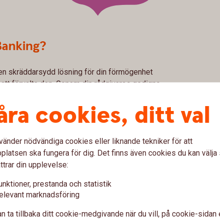
Banking?
ha en skräddarsydd lösning för din förmögenhet
g att förvalta den. Genom din rådgivares gedigna
 vi dig att trygga din familjs framtid. Utifrån
åra cookies, ditt val
sning där du själv kan vara så aktiv du vill i dina
vänder nödvändiga cookies eller liknande tekniker för att
latsen ska fungera för dig. Det finns även cookies du kan välj
ttrar din upplevelse:
unktioner, prestanda och statistik
elevant marknadsföring
n ta tillbaka ditt cookie-medgivande när du vill, på cookie-sidan 