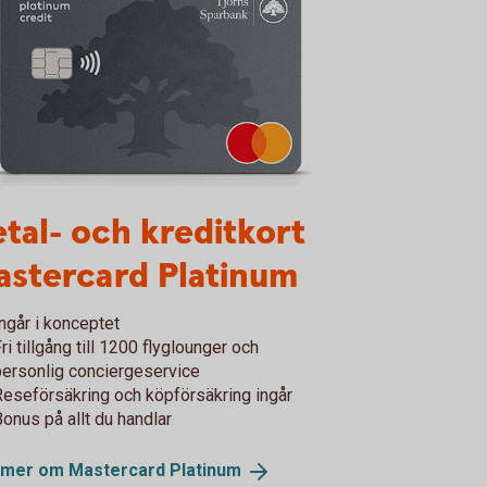
11 Skiss kortet
tal- och kreditkort
astercard Platinum
Ingår i konceptet
ri tillgång till 1200 flyglounger och
personlig conciergeservice
Reseförsäkring och köpförsäkring ingår
Bonus på allt du handlar
 mer om Mastercard
Platinum