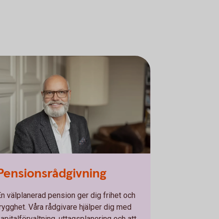
Pensionsrådgivning
En välplanerad pension ger dig frihet och
trygghet. Våra rådgivare hjälper dig med
apitalförvaltning, uttagsplanering och att