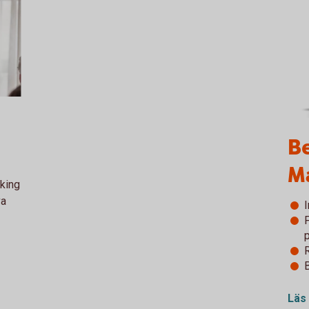
1010
Be
M
king
va
F
Läs