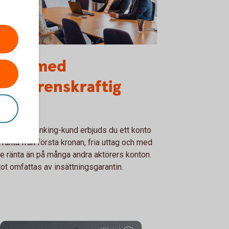
esrum PB
onto med
onkurrenskraftig
änta
Private Banking-kund erbjuds du ett konto
ränta från första kronan, fria uttag och med
e ränta än på många andra aktörers konton.
ot omfattas av insättningsgarantin.