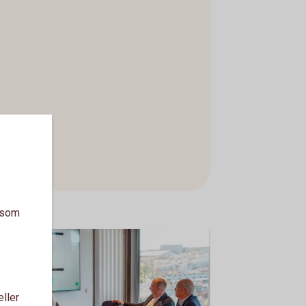
a som
eller