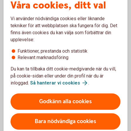
Godkänn mottagare samt
Våra cookies, ditt val
överföringar/betalningar
Vi använder nödvändiga cookies eller liknande
Byte av PIN-kod
tekniker för att webbplatsen ska fungera för dig. Det
finns även cookies du kan välja som förbättrar din
Byte av batteri
upplevelse:
Funktioner, prestanda och statistik
Om säkerhetsdosan spärras
Relevant marknadsföring
Du kan ta tillbaka ditt cookie-medgivande när du vill,
på cookie-sidan eller under din profil när du är
Talande säkerhetsdosa
inloggad.
Så hanterar vi
cookies
.
Godkänn alla cookies
Det här är den senaste versionen av den talande
säkerhetsdosan som har en display där den visar
informationen samtidigt som dosan läser upp meddelandet.
Bara nödvändiga cookies
Du kan logga in på två olika sätt. Efter att du har angett ditt