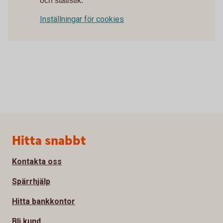
och statistik.
Inställningar för cookies
Sidfot
Hitta snabbt
Kontakta oss
Spärrhjälp
Hitta bankkontor
Bli kund