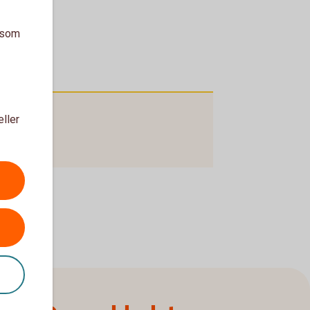
a som
eller