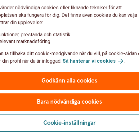
ns med dina personuppgifter.
vänder nödvändiga cookies eller liknande tekniker för att
latsen ska fungera för dig. Det finns även cookies du kan välj
er 2026.
ttrar din upplevelse:
unktioner, prestanda och statistik
elevant marknadsföring
u först godkänna cookies för Funktioner, prestanda och statistik.
n ta tillbaka ditt cookie-medgivande när du vill, på cookie-sidan 
 din profil när du är inloggad.
Så hanterar vi cookies
.
Godkänn alla cookies
Bara nödvändiga cookies
Cookie-inställningar