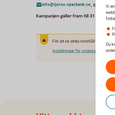
info@tjorns-sparbank.se
, tillsamma
Vi an
webbp
Kampanjen gäller fram till 31 decemb
förbä
F
R
För att se detta innehåll behöver d
Du ka
under
Inställningar för cookies
Sidfot