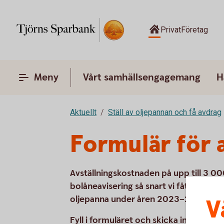
Privat
Företag
Meny
Vårt samhällsengagemang
H
Aktuellt
Ställ av oljepannan och få avdrag
Formulär för a
Avställningskostnaden på upp till 3 00
bolåneavisering så snart vi fått in en k
oljepanna under åren 2023–2026.
V
Fyll i formuläret och skicka in kvittok