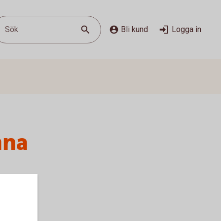
Sök
Bli kund
Logga in
nna