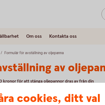
ållbarhet
Om oss
Kontakta oss
Formulär för avställning av oljepanna
vställning av oljepa
0 kronor för att stänga oljepannor dras av från din
opia på ett kvitto som visar att du stängt ner din
åra cookies, ditt val
opian för avställningskostnaden av oljepannan till