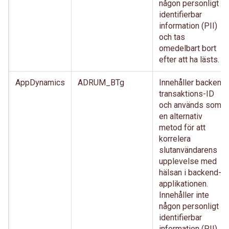
någon personligt
identifierbar
information (PII)
och tas
omedelbart bort
efter att ha lästs.
AppDynamics
ADRUM_BTg
Innehåller backend
transaktions-ID
och används som
en alternativ
metod för att
korrelera
slutanvändarens
upplevelse med
hälsan i backend-
applikationen.
Innehåller inte
någon personligt
identifierbar
information (PII)