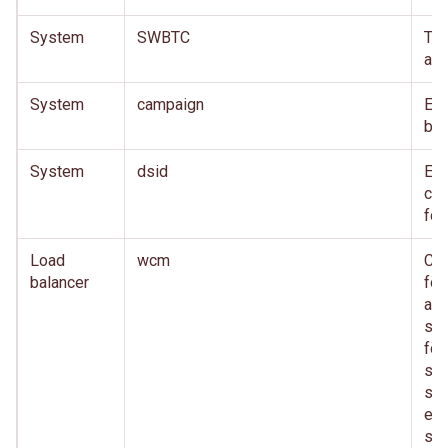
System
SWBTC
TD
akt
System
campaign
En 
bed
System
dsid
En 
cro
for
Load
wcm
Co
balancer
för
anv
säk
för
sam
sa
eft
sys