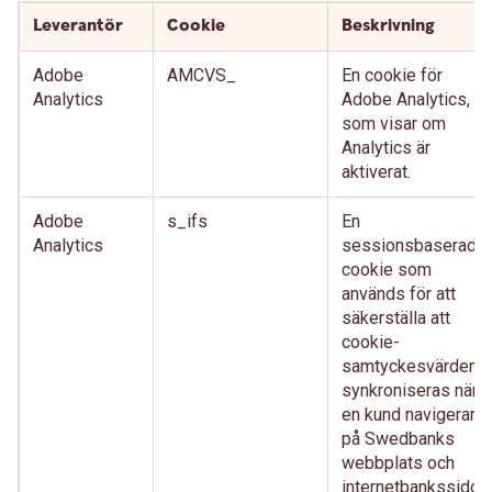
Leverantör
Cookie
Beskrivning
Adobe
AMCVS_
En cookie för
Analytics
Adobe Analytics,
som visar om
Analytics är
aktiverat.
Adobe
s_ifs
En
Analytics
sessionsbaserad-
cookie som
används för att
säkerställa att
cookie-
samtyckesvärden
synkroniseras när
en kund navigerar
på Swedbanks
webbplats och
internetbankssidor,