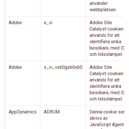
använder
webbplatsen.
Adobe
s_vi
Adobe Site
Catalyst-cookien
används för att
identifiera unika
besökare, med ID
och tidsstämpel
Adobe
s_vi_vx60gx60x60
Adobe Site
Catalyst-cookien
används för att
identifiera unika
besökare, med ID
och tidsstämpel.
AppDynamics
ADRUM
Denna cookie som
skrivs av
JavaScript Agent