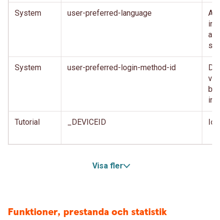
System
user-preferred-language
Anv
inl
anv
spr
System
user-preferred-login-method-id
Den
var
beh
inl
Tutorial
_DEVICEID
Ide
Visa fler
Funktioner, prestanda och statistik