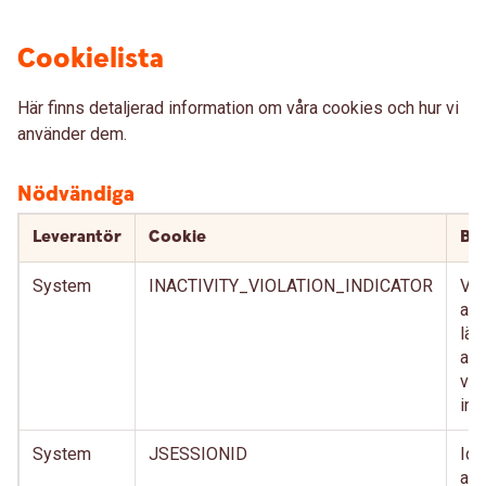
Cookielista
Här finns detaljerad information om våra cookies och hur vi
använder dem.
Nödvändiga
Leverantör
Cookie
Bes
System
INACTIVITY_VIOLATION_INDICATOR
Vär
att
län
anv
vis
int
System
JSESSIONID
Ide
anv