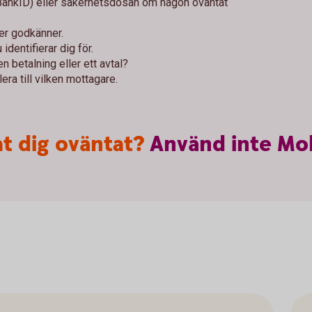
 BankID) eller säkerhetsdosan om någon oväntat
ler godkänner.
identifierar dig för.
n betalning eller ett avtal?
era till vilken mottagare.
t dig oväntat?
Använd
inte
Mob