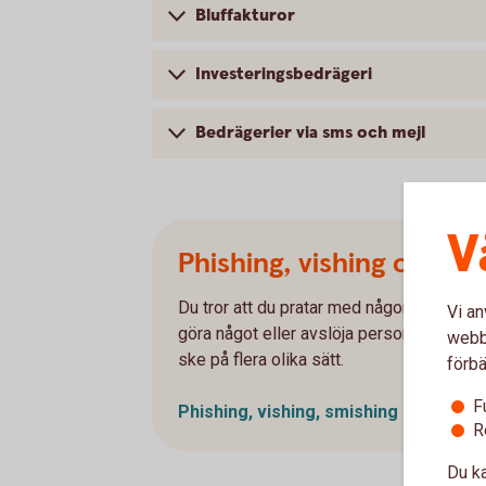
Bluffakturor
Investeringsbedrägeri
Bedrägerier via sms och mejl
V
Phishing, vishing och sm
Du tror att du pratar med någon du känner el
Vi an
göra något eller avslöja personlig inform
webbp
ske på flera olika sätt.
förbä
F
Phishing, vishing, smishing
R
Du ka