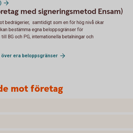
)
företag med signeringsmetod Ensam)
t bedrägerier, samtidigt som en för hög nivå ökar
e) kan bestämma egna beloppsgränser för
 till BG och PG, internationella betalningar och
se över era beloppsgränser
de mot företag