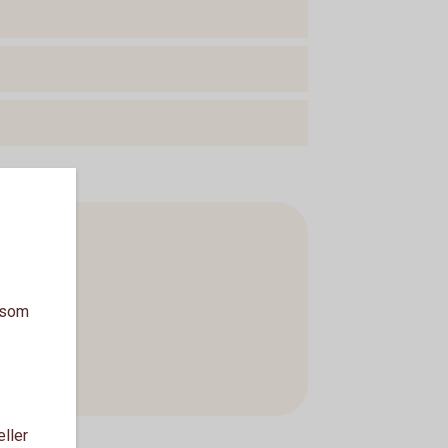
a som
eller