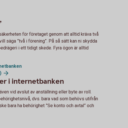
”
äkerheten för företaget genom att alltid kräva två
ll säga ”två i förening”. På så sätt kan ni skydda
edrägeri i ett tidigt skede. Fyra ögon är alltid
ernetbanken
)
er i internetbanken
en vid avslut av anställning eller byte av roll.
t behörighetsnivå, dvs. bara vad som behövs utifrån
ske bara ha behörighet ”Se konto och avtal” och