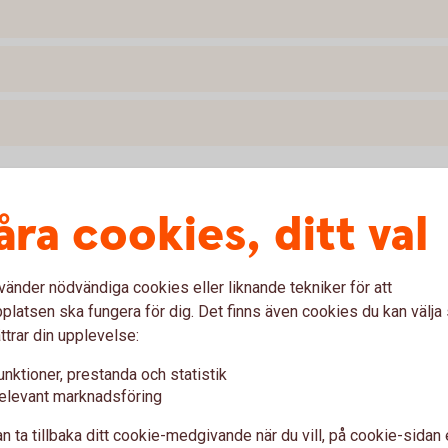
åra cookies, ditt val
ishing
ler ett välkänt företag. I stället blir du lurad att
vänder nödvändiga cookies eller liknande tekniker för att
ation. Detta kallas för Social Engineering och kan
latsen ska fungera för dig. Det finns även cookies du kan välj
ttrar din upplevelse:
unktioner, prestanda och statistik
elevant marknadsföring
n ta tillbaka ditt cookie-medgivande när du vill, på cookie-sidan 