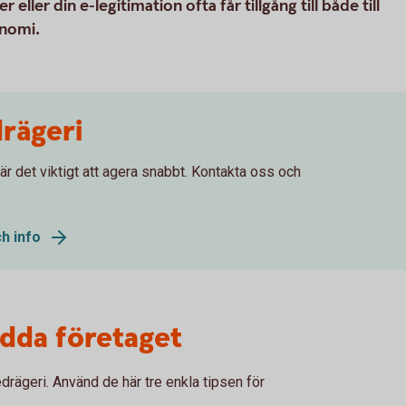
ler din e-legitimation ofta får tillgång till både till
onomi.
rägeri
 är det viktigt att agera snabbt. Kontakta oss och
h info
ydda företaget
edrägeri. Använd de här tre enkla tipsen för