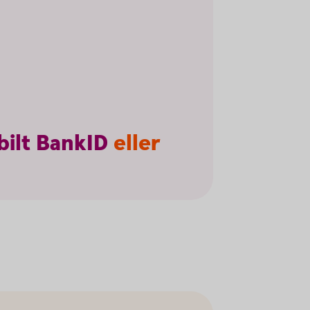
ilt
BankID
eller