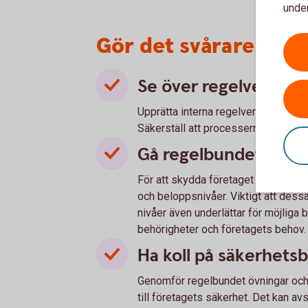
under
Gör det svårare för 
Se över regelverk oc
Upprätta interna regelverk och kontr
Säkerställ att processerna efterlev
Gå regelbundet igen
För att skydda företaget behövs e
och beloppsnivåer. Viktigt att dess
nivåer även underlättar för möjliga
behörigheter och företagets behov. A
Ha koll på säkerhetsb
Genomför regelbundet övningar och 
till företagets säkerhet. Det kan av