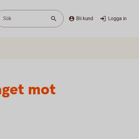
Sök
Bli kund
Logga in
aget mot