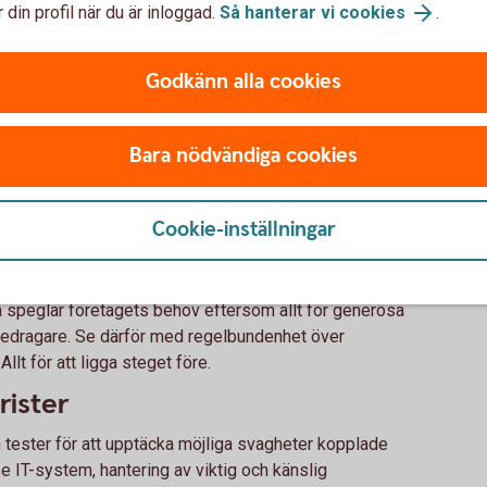
 din profil när du är inloggad.
Så hanterar vi cookies
.
bedragarna
Godkänn alla cookies
h kontrollprocesser
Bara nödvändiga cookies
ollprocesser för att stärka företagets säkerhet.
s och gör regelbundna stickprov.
Cookie-inställningar
om behörigheter och behov
n regelbunden översyn av både ekonomibehörigheter
a speglar företagets behov eftersom allt för generösa
 bedragare. Se därför med regelbundenhet över
llt för att ligga steget före.
rister
tester för att upptäcka möjliga svagheter kopplade
se IT-system, hantering av viktig och känslig