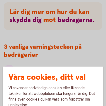
Lär dig mer om hur du kan
skydda
dig
mot
bedragarna.
3 vanliga varningstecken på
bedrägerier
Oväntad kontakt
Våra cookies, ditt val
Oväntade kontakter som ser ut att komma från
välkända företag, myndigheter eller någon du
Vi använder nödvändiga cookies eller liknande
känner är ett vanligt försök att lura dig. Bedragare
tekniker för att webbplatsen ska fungera för dig. Det
använder falska avsändare för att skapa
finns även cookies du kan välja som förbättrar din
trovärdighet och övertyga dig.
upplevelse: