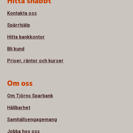
Hitta snabbt
Kontakta oss
Spärrhjälp
Hitta bankkontor
Bli kund
Priser, räntor och kurser
Om oss
Om Tjörns Sparbank
Hållbarhet
Samhällsengagemang
Jobba hos oss