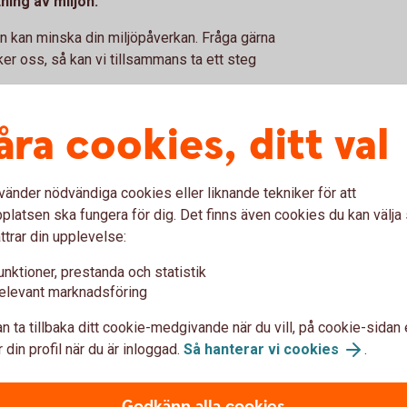
tning av miljön.
en kan minska din miljöpåverkan. Fråga gärna
er oss, så kan vi tillsammans ta ett steg
åra cookies, ditt val
Internetbanken
vänder nödvändiga cookies eller liknande tekniker för att
med betaltjänst
latsen ska fungera för dig. Det finns även cookies du kan välj
ttrar din upplevelse:
I internetbanken slopas bland annat
L
unktioner, prestanda och statistik
pappersfakturor, pappersgiro och
elevant marknadsföring
kontoutdrag och vardagsärenden sköts
elektroniskt, vilket minskar
n ta tillbaka ditt cookie-medgivande när du vill, på cookie-sidan 
pappersförbrukning och transporter.
h
 din profil när du är inloggad.
Så hanterar vi cookies
.
Många företag erbjuder idag möjligheten
att få sina räkningar direkt till
i
n