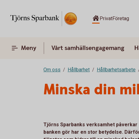
Privat
Företag
Meny
Vårt samhällsengagemang
H
Om oss
Hållbarhet
Hållbarhetsarbete
Minska din mi
Tjörns Sparbanks verksamhet påverkar mi
banken gör har en stor betydelse. Därför