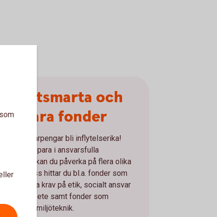
Klimatsmarta och
hållbara fonder
a som
åt dina sparpengar bli inflytelserika!
Genom att spara i ansvarsfulla
placeringar kan du påverka på flera olika
sätt. Hos oss hittar du bl.a. fonder som
eller
ar särskilda krav på etik, socialt ansvar
och miljöarbete samt fonder som
nvesterar i miljöteknik.