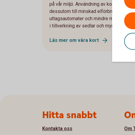
på vår miljö. Användning av kort bidrar
dessutom till minskad elförbrukning från
uttagsautomater och mindre metallåtgån
i tillverkning av sedlar och mynt.
Läs mer om våra kort
Sidfot
Hitta snabbt
Om
Kontakta oss
Om T