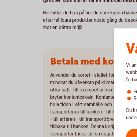
tjänster som bidrar till en minskad belas
Här hittar du tips på hur du som kund i bank
efter hållbara produkter nästa gång du besök
mot en bättre miljö.
V
Betala med kort
Vi an
webbp
Använder du kortet i stället för kontanter
förbä
minskar du påverkan på klimatet på flera
olika sätt. Till exempel är du med och
F
bryter kontantcirkeln. Kontanter cirkulerar
R
hela tiden i vårt samhälle och
Du ka
transporteras till banken - till konsument
under
- till affären - till transportföretaget -
tillbaka till banken. Denna kedja av
transporter bidrar till en negativ påverka