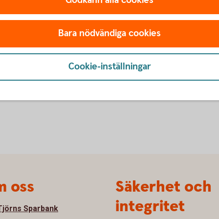
Godkänn alla cookies
internetbanken via så kallad e-faktura.
Dessutom blir autogiro med e-avisering
allt mer vanligt förekommande.
g
Bara nödvändiga cookies
Läs mer om internetbanken
Cookie-inställningar
 oss
Säkerhet och
integritet
jörns Sparbank