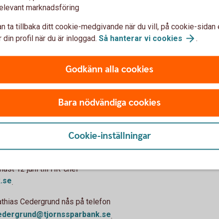
elevant marknadsföring
n ta tillbaka ditt cookie-medgivande när du vill, på cookie-sidan 
 Sparbank?
 din profil när du är inloggad.
Så hanterar vi
cookies
.
ta tillgång. Tillsammans arbetar vi
rävar efter en hög kundnöjdhet och att vi ska
Godkänn alla cookies
tt göra varandra bättre ser vi som ett vinnande
Bara nödvändiga cookies
der ansökningstiden och välkomnar därför din
Cookie-inställningar
st 12 juni till HR-chef
.se
.
athias Cedergrund nås på telefon
edergrund@tjornssparbank.se
.