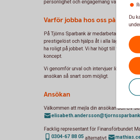
personlighet och engagemang väger tyngst.
R
Du ka
Varför jobba hos oss på Tjörns
under
På Tjörns Sparbank är medarbetarna vår störs
prestigelöst och hjälps åt i alla lägen och st
ha roligt på jobbet. Vi har högt till tak och a
koncept.
Vi genomför urval och intervjuer löpande un
ansökan så snart som möjligt.
Ansökan
Välkommen att mejla din ansökan och CV sena
elisabeth.andersson@tjornssparbank
Facklig representant för Finansförbundet M
0304-67 88 05
mathias.c
alternativt