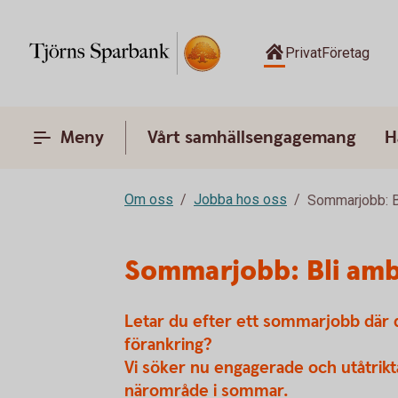
Privat
Företag
Meny
Vårt samhällsengagemang
H
Om oss
Jobba hos oss
Sommarjobb: B
Sommarjobb: Bli amb
Letar du efter ett sommarjobb där d
förankring?
Vi söker nu engagerade och utåtrik
närområde i sommar.