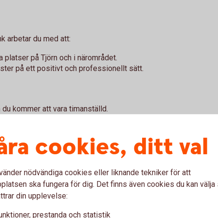
k arbetar du med att:
platser på Tjörn och i närområdet.
ter på ett positivt och professionellt sätt.
h du kommer att vara timanställd.
åra cookies, ditt val
vs med att ta kontakt med nya människor.
ntera ett varumärke.
vänder nödvändiga cookies eller liknande tekniker för att
latsen ska fungera för dig. Det finns även cookies du kan välj
ttrar din upplevelse:
rknadsföring är meriterande, men
unktioner, prestanda och statistik