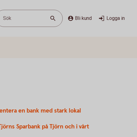
Sök
Bli kund
Logga in
sentera en bank med stark lokal
örns Sparbank på Tjörn och i vårt