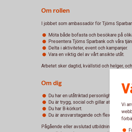
Om rollen
I jobbet som ambassadör för Tjörns Sparban
Möta både bofasta och besökare på olika 
Presentera Tjörns Sparbank och våra tjäns
Delta i aktiviteter, event och kampanjer.
Vara en viktig del av vårt ansikte utåt.
Arbetet sker dagtid, kvällstid och helger, oc
Om dig
V
Du har en utåtriktad personlighet och tri
Du är trygg, social och gillar att represe
Vi an
Du har B‑körkort.
webbp
Du är ansvarstagande och flexibel.
förbä
Pågående eller avslutad utbildning inom ma
F