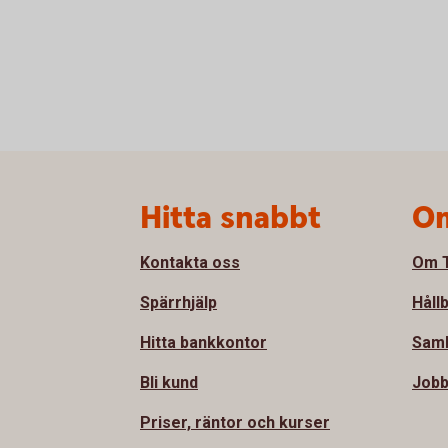
Sidfot
Hitta snabbt
Om
Kontakta oss
Om T
Spärrhjälp
Håll
Hitta bankkontor
Sam
Bli kund
Jobb
Priser, räntor och kurser