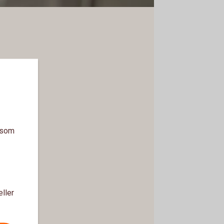
a som
eller