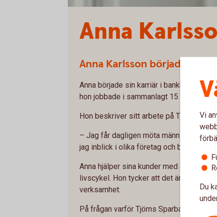
Anna Karlss
Anna Karlsson började jobb
V
Anna började sin karriär i bankbransche
hon jobbade i sammanlagt 15 år.
Vi an
Hon beskriver sitt arbete på Tjörns Spa
webbp
– Jag får dagligen möta människor som br
förbä
jag inblick i olika företag och branscher
F
Anna hjälper sina kunder med allt från dagli
R
livscykel. Hon tycker att det är väldigt rol
Du ka
verksamhet.
under
På frågan varför Tjörns Sparbank är en br