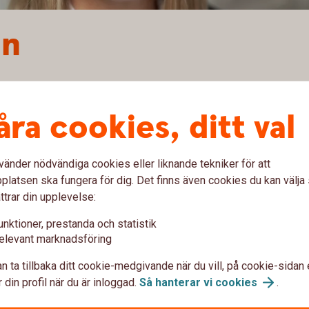
on
a på banken 2019
åra cookies, ditt val
n på Swedbank i Kungälv och Stenungsund där
vänder nödvändiga cookies eller liknande tekniker för att
rbank som utvecklande och stimulerande.
latsen ska fungera för dig. Det finns även cookies du kan välj
inner för sina verksamheter. I mitt arbete får
ttrar din upplevelse:
 i både med- och motgångar.
unktioner, prestanda och statistik
g drift till all typ av finansiering i företagets
elevant marknadsföring
igt att följa ett bolag från nystart till blomstrande
n ta tillbaka ditt cookie-medgivande när du vill, på cookie-sidan 
 din profil när du är inloggad.
Så hanterar vi
cookies
.
a arbetsplats svarar Anna: