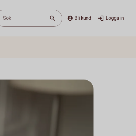
Sök
Bli kund
Logga in