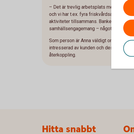
– Det är trevlig arbetsplats med goa ko
och vi har t.ex. fyra friskvårdsaktivitete
aktiviteter tillsammans. Bankens vinst går t
samhällsengagemang – något jag känner m
Som person är Anna väldigt omtänksam, 
intresserad av kunden och dess affär, är
återkoppling.
Sidfot
Hitta snabbt
Om