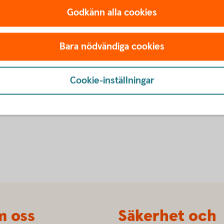
Godkänn alla cookies
llegor och kunder. Banken är mån om personalen
r där vi gemensamt träffas och får prova på olika
illbaka till Tjörn vilket gör att vi har ett stort
Bara nödvändiga cookies
ig väldigt stolt över.
både mot kollegor och kunder. Hon är
Cookie-inställningar
 enkel att ha att göra med och duktig på snabb
 oss
Säkerhet och