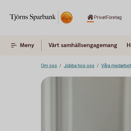
Privat
Företag
Meny
Vårt samhällsengagemang
H
Om oss
Jobba hos oss
Våra medarbet