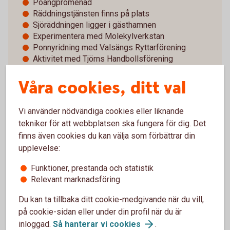
Poängpromenad
Räddningstjänsten finns på plats
Sjöräddningen ligger i gästhamnen
Experimentera med Molekylverkstan
Ponnyridning med Valsängs Ryttarförening
Aktivitet med Tjörns Handbollsförening
Käpphästhoppning med Tjörns Ridklubb
Våra cookies, ditt val
Nordens Ark är på plats
Hoppborg
Ansiktsmålning och ballongvikning
Vi använder nödvändiga cookies eller liknande
Uppträdande av Delta Kulturskola
tekniker för att webbplatsen ska fungera för dig. Det
De flesta av aktiviteterna kommer att vara utomhus,
finns även cookies du kan välja som förbättrar din
så kläder efter väder! Vi hoppas på att få se så
upplevelse:
många som möjligt av er.
Funktioner, prestanda och statistik
Relevant marknadsföring
Varmt välkommen!
Du kan ta tillbaka ditt cookie-medgivande när du vill,
på cookie-sidan eller under din profil när du är
inloggad.
Så hanterar vi
cookies
.