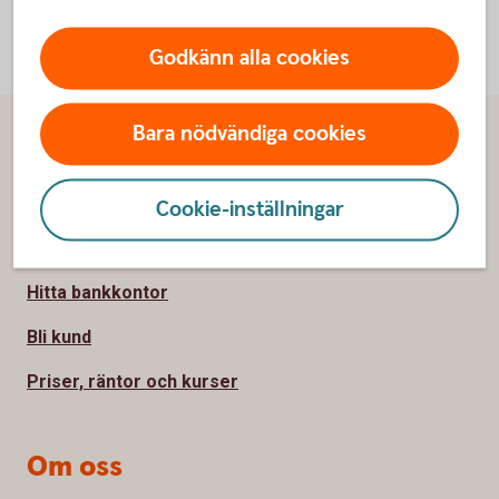
Godkänn alla cookies
Bara nödvändiga cookies
Sidfot
Hitta snabbt
Kontakta oss
Cookie-inställningar
Spärrhjälp
Hitta bankkontor
Bli kund
Priser, räntor och kurser
Om oss