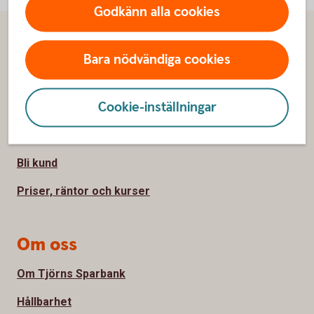
Godkänn alla cookies
Sidfot
Hitta snabbt
Bara nödvändiga cookies
Kontakta oss
Cookie-inställningar
Spärrhjälp
Hitta bankkontor
Bli kund
Priser, räntor och kurser
Om oss
Om Tjörns Sparbank
Hållbarhet