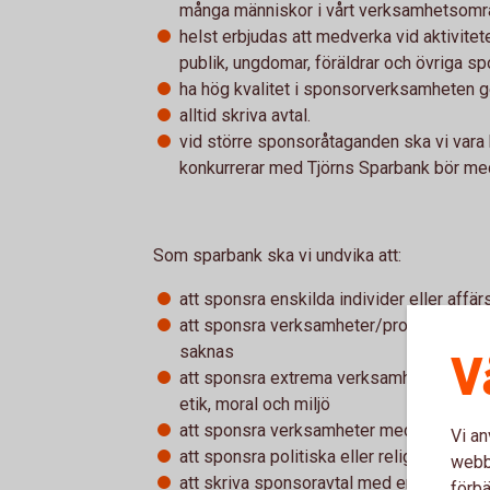
många människor i vårt verksamhetsområde
helst erbjudas att medverka vid aktivitet
publik, ungdomar, föräldrar och övriga s
ha hög kvalitet i sponsorverksamheten
alltid skriva avtal.
vid större sponsoråtaganden ska vi var
konkurrerar med Tjörns Sparbank bör me
Som sparbank ska vi undvika att:
att sponsra enskilda individer eller aff
att sponsra verksamheter/projekt där kopp
saknas
V
att sponsra extrema verksamheter som st
etik, moral och miljö
att sponsra verksamheter med osund e
Vi an
att sponsra politiska eller religiösa ver
webbp
att skriva sponsoravtal med enskilda lag
förbä