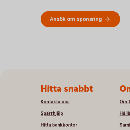
Ansök om sponsring
Sidfot
Hitta snabbt
Om
Kontakta oss
Om T
Spärrhjälp
Håll
Hitta bankkontor
Sam