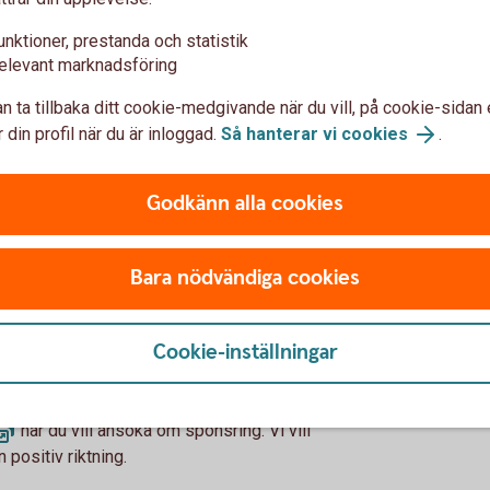
unktioner, prestanda och statistik
elevant marknadsföring
n ta tillbaka ditt cookie-medgivande när du vill, på cookie-sidan 
 din profil när du är inloggad.
Så hanterar vi cookies
.
a verksamheter, organisationer där vår
Vår sponsorpolicy innebär:
Godkänn alla cookies
llhörande tjänster såsom konto, internetbank
rmottagarens marknadsföring
Bara nödvändiga cookies
k information till styrelse och medlemmar
agaren i vår egen marknadsföring, exempelvis
Cookie-inställningar
när du vill ansöka om sponsring. Vi vill
n positiv riktning.