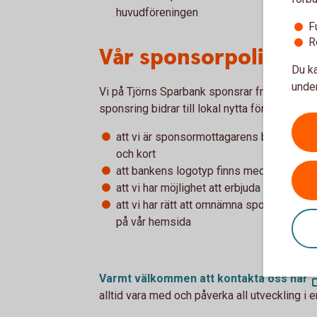
huvudföreningen
F
R
Vår sponsorpolicy
Du ka
under
Vi på Tjörns Sparbank sponsrar främst lokal
sponsring bidrar till lokal nytta för många. 
att vi är sponsormottagarens bank med ti
och kort
att bankens logotyp finns med i sponso
att vi har möjlighet att erbjuda ekonomis
att vi har rätt att omnämna sponsormott
på vår hemsida
Varmt välkommen att kontakta oss här
alltid vara med och påverka all utveckling i e