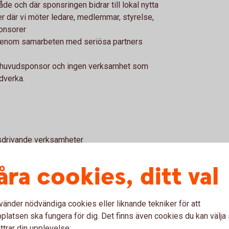
 och där sponsringen bidrar till lokal nytta
er där vi möter ledare, medlemmar, styrelse,
ponsorer
 genom samarbeten med seriösa partners
a huvudsponsor och ingen verksamhet som
dverka.
ärsdrivande verksamheter
lingen till Tjörns Sparbank är svag eller
åra cookies, ditt val
rider mot bankens värderingar, inom t.ex.
konomi
vänder nödvändiga cookies eller liknande tekniker för att
ksamheter
latsen ska fungera för dig. Det finns även cookies du kan välj
 inom en förening, utan enbart med
ttrar din upplevelse: