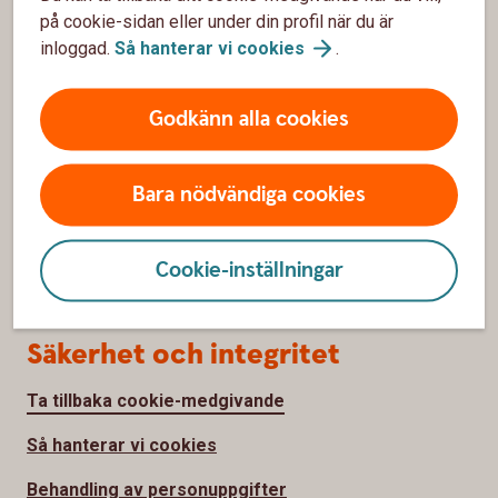
Priser, räntor och kurser
på cookie-sidan eller under din profil när du är
inloggad.
Så hanterar vi
cookies
.
Om oss
Godkänn alla cookies
Om Tjörns Sparbank
Hållbarhet
Bara nödvändiga cookies
Samhällsengagemang
Cookie-inställningar
Jobba hos oss
Säkerhet och integritet
Ta tillbaka cookie-medgivande
Så hanterar vi cookies
Behandling av personuppgifter