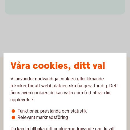
Våra cookies, ditt val
Sidfot
Hitta snabbt
Vi använder nödvändiga cookies eller liknande
Kontakta oss
tekniker för att webbplatsen ska fungera för dig. Det
finns även cookies du kan välja som förbättrar din
Spärrhjälp
upplevelse:
Hitta bankkontor
Funktioner, prestanda och statistik
Relevant marknadsföring
Bli kund
Du kan ta tillbaka ditt cookie-medgivande när du vill,