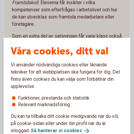
Framtidskoll
. Eleverna får insikter i vilka
kompetenser som efterfrågas i arbetslivet och hur
de kan utvecklas som framtida medarbetare eller
företagare.
Som en extra del av satsningen får varje klass också
delta i en fondtävling där eleverna får placera 100
Våra cookies, ditt val
000 fiktiva kronor på börsen. De tre klasser som
lyckas bäst belönas med ett ekonomiskt tillskott till
Vi använder nödvändiga cookies eller liknande
sin klasskassa.
tekniker för att webbplatsen ska fungera för dig. Det
Satsningen bidrar till att stärka elevernas
finns även cookies du kan välja som förbättrar din
valkompetens, ekonomiska självförtroende och
upplevelse:
förståelse för samhället – och är en viktig del i vårt
Funktioner, prestanda och statistik
arbete för att främja ungas framtidstro och
Relevant marknadsföring
möjligheter på Tjörn.
Du kan ta tillbaka ditt cookie-medgivande när du vill,
på cookie-sidan eller under din profil när du är
inloggad.
Så hanterar vi
cookies
.