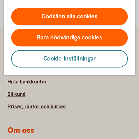
Godkänn alla cookies
Bara nödvändiga cookies
Sidfot
Hitta snabbt
Kontakta oss
Cookie-inställningar
Spärrhjälp
Hitta bankkontor
Bli kund
Priser, räntor och kurser
Om oss