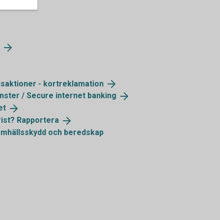
saktioner -
kortreklamation
änster / Secure internet
banking
et
rist?
Rapportera
amhällsskydd och beredskap