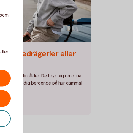
a som
 station
 spelbedrägerier eller
eller
dig. Eller din ålder. De bryr sig om dina
sätt att lura dig beroende på hur gammal