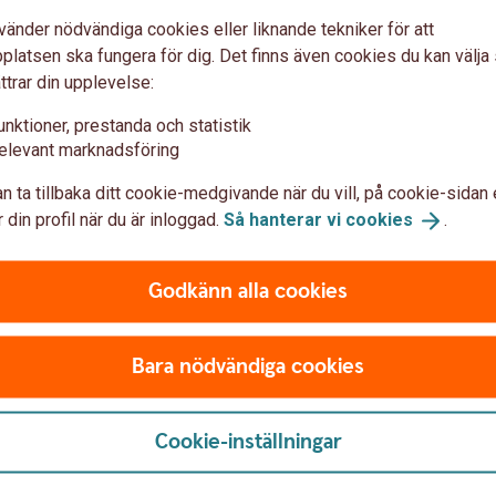
vänder nödvändiga cookies eller liknande tekniker för att
latsen ska fungera för dig. Det finns även cookies du kan välj
ttrar din upplevelse:
unktioner, prestanda och statistik
elevant marknadsföring
Young adult waiting at the train
Penningmålvakt,
n ta tillbaka ditt cookie-medgivande när du vill, på cookie-sidan 
 din profil när du är inloggad.
Så hanterar vi
cookies
.
spionprogram?
 att sprida kunskap om hur
ot bedrägerier. Läs mer
Bedragarna bryr sig inte om 
Godkänn alla cookies
r svårlurad.
pengar och använder olika 
du är.
Bara nödvändiga cookies
m
bedrägerier
Bli inte
lurad!
Cookie-inställningar