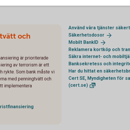
Använd våra tjänster
säkert
tvätt och
Säkerhetsdosor
Mobilt
BankID
Reklamera kortköp och tran
Säkra internet- och mobiltj
ansiering är prioriterade
Banksekretess och
integrit
ering av terrorism är ett
Har du hittat en säkerhetsb
och rykte. Som bank måste vi
Cert SE, Myndigheten för s
kerna med penningtvätt och
(cert.se)
 att implementera
ristfinansiering