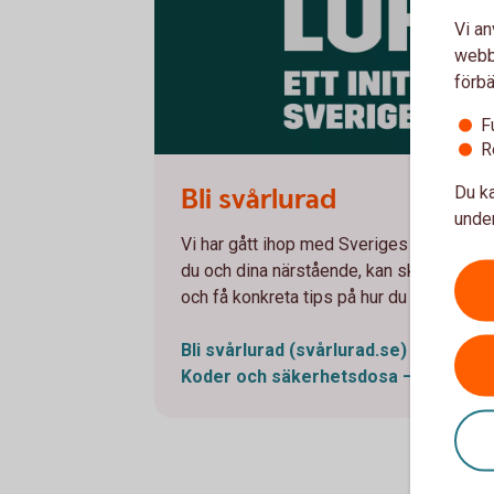
Vi an
webbp
förbä
F
R
Svårlurad
Bli svårlurad
Du ka
under
Vi har gått ihop med Sveriges banker för
du och dina närstående, kan skydda er m
och få konkreta tips på hur du kan bli me
Bli svårlurad
(svårlurad.se)
Koder och säkerhetsdosa – filmer o