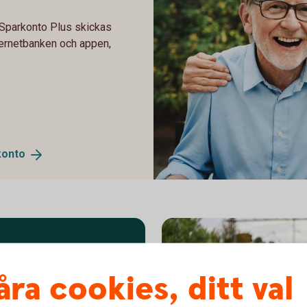
 Sparkonto Plus skickas
nternetbanken och appen,
konto
605380961
åra cookies, ditt val