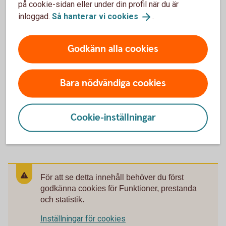
på cookie-sidan eller under din profil när du är
Hitta ditt
bankkontor
inloggad.
Så hanterar vi
cookies
.
Godkänn alla cookies
Ring oss
Bara nödvändiga cookies
Ring oss för att få hjälp med företagets affärer.
Cookie-inställningar
Ring 0304-67 68 69
För att se detta innehåll behöver du först
godkänna cookies för Funktioner, prestanda
och statistik.
Inställningar för cookies