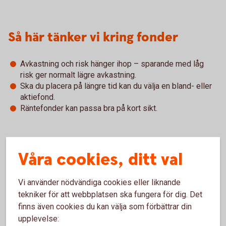
Så här tänker vi kring fonder
Avkastning och risk hänger ihop – sparande med låg
risk ger normalt lägre avkastning.
Ska du placera på längre tid kan du välja en bland- eller
aktiefond.
Räntefonder kan passa bra på kort sikt.
Våra cookies, ditt val
Våra populäraste fonder
Vi använder nödvändiga cookies eller liknande
Ibland är det svårt att välja. Få inspiration och tips.
tekniker för att webbplatsen ska fungera för dig. Det
finns även cookies du kan välja som förbättrar din
Fondinspiration
(swedbank-aktiellt.se)
upplevelse: