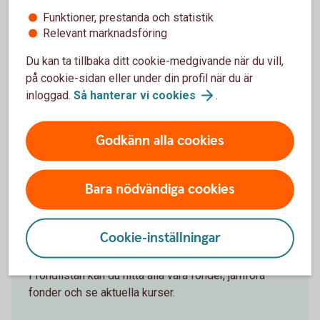
Funktioner, prestanda och statistik
Relevant marknadsföring
Du kan ta tillbaka ditt cookie-medgivande när du vill,
Spara hållbart
på cookie-sidan eller under din profil när du är
inloggad.
Så hanterar vi
cookies
.
Företag kan placera hållbart i fonder och låta
sparpengarna göra skillnad.
Godkänn alla cookies
Hållbara
fonder
Bara nödvändiga cookies
Cookie-inställningar
Alla våra fonder
I fondlistan kan du hitta alla våra fonder, jämföra
fonder och se aktuella kurser.