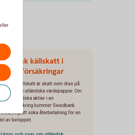
eller
Utländsk källskatt i
kapitalförsäkringar
Utländsk källskatt är skatt som dras på
utdelningar i utländska värdepapper. Om
u har utländska aktier i en
kapitalförsäkring kommer Swedbank
Försäkring att söka återbetalning för en
del av beloppet.
Frågor och svar om utländsk