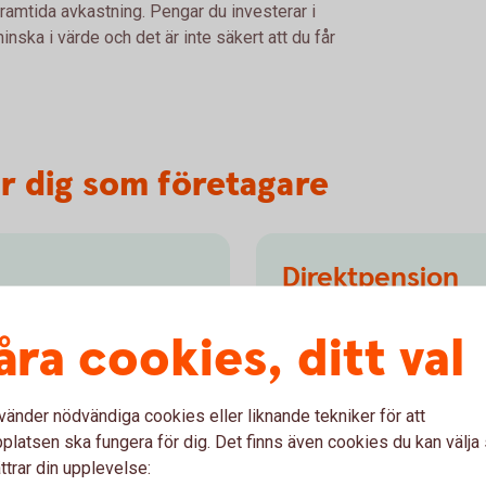
framtida avkastning. Pengar du investerar i
nska i värde och det är inte säkert att du får
r dig som företagare
Direktpension
för företag med
Det finns möjlighet till fl
åra cookies, ditt val
rna stå på ett företagskonto
där man använder kapitalfö
av kapitalplacering. Välj
avdragsutrymmet för pensio
retagskapital Fond
alternativ till en tjänstepen
vänder nödvändiga cookies eller liknande tekniker för att
latsen ska fungera för dig. Det finns även cookies du kan välj
Direktpension
ttrar din upplevelse: