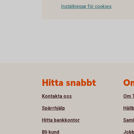
Inställningar för cookies
Sidfot
Hitta snabbt
Om
Kontakta oss
Om T
Spärrhjälp
Håll
Hitta bankkontor
Sam
Bli kund
Jobb