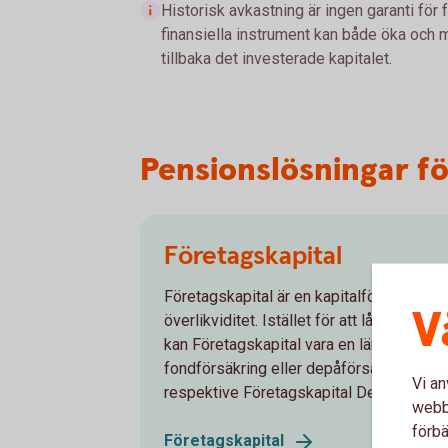
Historisk avkastning är ingen garanti för 
finansiella instrument kan både öka och mi
tillbaka det investerade kapitalet.
Pensionslösningar fö
Företagskapital
Företagskapital är en kapitalförsäkring 
V
överlikviditet. Istället för att låta penga
kan Företagskapital vara en lämplig form 
fondförsäkring eller depåförsäkring - Fö
Vi an
respektive Företagskapital Depå.
webbp
förbä
Företagskapital