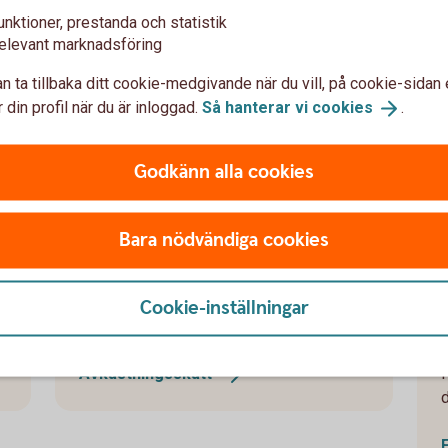
unktioner, prestanda och statistik
elevant marknadsföring
n ta tillbaka ditt cookie-medgivande när du vill, på cookie-sidan 
 din profil när du är inloggad.
Så hanterar vi
cookies
.
apitalförsäkringar företag
Godkänn alla cookies
Avkastningsskatt för
kapitalförsäkringar
Bara nödvändiga cookies
I en kapitalförsäkring betalar man en årlig
avkastningsskatt, vilket gör att pengarna
Cookie-inställningar
är skattade och klara vid uttag.
d
Avkastningsskatt