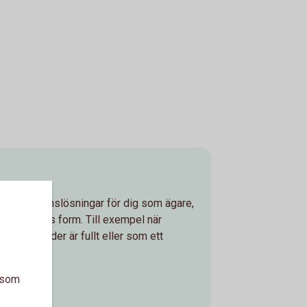
exibla pensionslösningar för dig som ägare,
rsäkringens form. Till exempel när
nskostnader är fullt eller som ett
sion.
a som