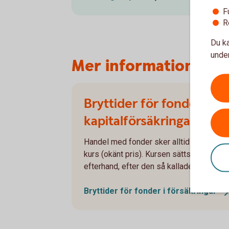
F
R
Du ka
under
Mer information om k
Bryttider för fonder i
kapitalförsäkringar
Handel med fonder sker alltid till okänd
kurs (okänt pris). Kursen sätts först i
efterhand, efter den så kallade bryttiden.
Bryttider för fonder i
försäkringar