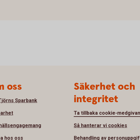
 oss
Säkerhet och
integritet
jörns Sparbank
barhet
Ta tillbaka cookie-medgiva
hällsengagemang
Så hanterar vi cookies
a hos oss
Behandling av personuppgif