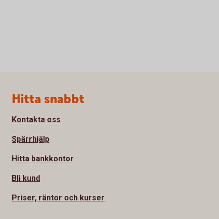
Sidfot
Hitta snabbt
Kontakta oss
Spärrhjälp
Hitta bankkontor
Bli kund
Priser, räntor och kurser