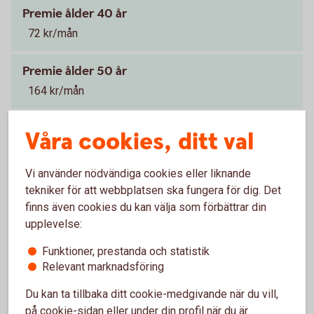
Premie ålder 40 år
72 kr/mån
Premie ålder 50 år
164 kr/mån
Premie ålder 60 år
Våra cookies, ditt val
476 kr/mån
Vi använder nödvändiga cookies eller liknande
Premier
tekniker för att webbplatsen ska fungera för dig. Det
Vid försäkringsbelopp om 1 000 000 kr
1
finns även cookies du kan välja som förbättrar din
upplevelse:
Premien beror på ålder och valt
Tillbaka
Funktioner, prestanda och statistik
1
försäkringsbelopp.
Relevant marknadsföring
Du kan ta tillbaka ditt cookie-medgivande när du vill,
Individuell
livförsäkring
på cookie-sidan eller under din profil när du är