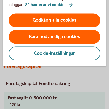
inloggad.
Så hanterar vi
cookies
.
Överlikviditet i bolaget
Godkänn alla cookies
Förutom för placering av företagets pengar kan
kapitalförsäkringen användas för ökad avkastning av
Bara nödvändiga cookies
överlikviditet. Prata med oss så hjälper vi er. Kontakta gärna
din företagsrådgivare eller en av våra placeringsrådgivare.
Cookie-inställningar
Företagskapital
Företagskapital Fondförsäkring
Fast avgift 0-500 000 kr
120 kr