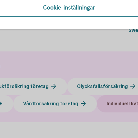
Cookie-inställningar
F
Swe
n
ukförsäkring företag
Olycksfallsförsäkring
Vårdförsäkring företag
Individuell li