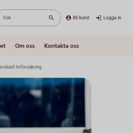
Sök
Bli kund
Logga in
et
Om oss
Kontakta oss
ividuell livförsäkring