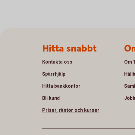
Sidfot
Hitta snabbt
Om
Kontakta oss
Om T
Spärrhjälp
Håll
Hitta bankkontor
Sam
Bli kund
Jobb
Priser, räntor och kurser