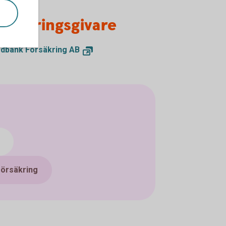
örsäkringsgivare
dbank Försäkring AB
vförsäkring