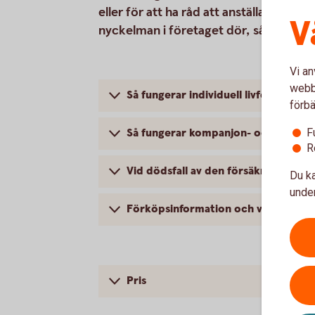
eller för att ha råd att anställa en ny
V
nyckelman i företaget dör, så kallad
Vi an
webbp
Så fungerar individuell livförsäkring
förbä
Så fungerar kompanjon- och nyckel
F
R
Vid dödsfall av den försäkrade
Du ka
under
Förköpsinformation och villkor
Pris