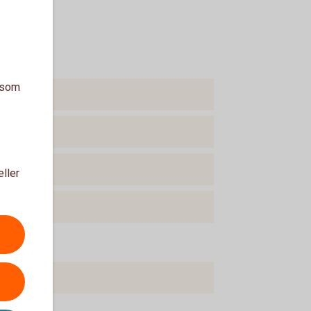
a som
eller