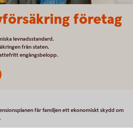
ivförsäkring företag
omiska levnadsstandard.
äkringen från staten.
attefritt engångsbelopp.
i pensionsplanen får familjen ett ekonomiskt skydd om
.
äkring för att kunna lösa ut en kompanjons arvingar