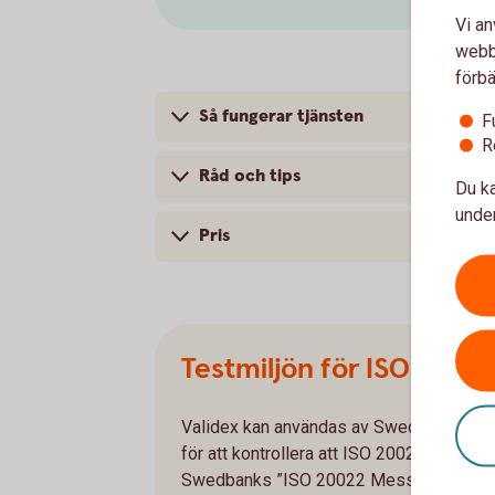
Vi an
webbp
förbä
Så fungerar tjänsten
F
R
Råd och tips
Du ka
under
Pris
Testmiljön för ISO20022
Validex kan användas av Swedbank och s
för att kontrollera att ISO 20022-meddel
Swedbanks ”ISO 20022 Message Impleme