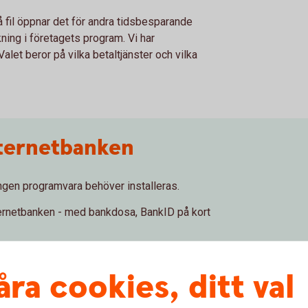
å fil öppnar det för andra tidsbesparande
ning i företagets program. Vi har
alet beror på vilka betaltjänster och vilka
internetbanken
ngen programvara behöver installeras.
ternetbanken - med bankdosa, BankID på kort
 sig på olika platser godkänner utbetalningarna
åra cookies, ditt val
jänsten