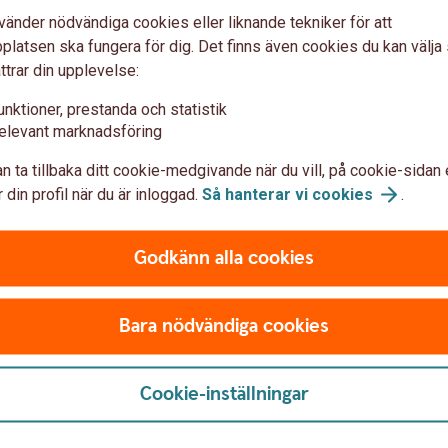
vänder nödvändiga cookies eller liknande tekniker för att
latsen ska fungera för dig. Det finns även cookies du kan välj
ttrar din upplevelse:
unktioner, prestanda och statistik
elevant marknadsföring
n ta tillbaka ditt cookie-medgivande när du vill, på cookie-sidan 
 din profil när du är inloggad.
Så hanterar vi
cookies
.
Godkänn alla cookies
Bara nödvändiga cookies
-baserade filer
parbankernas kunder och tjänsteleverantörer
Cookie-inställningar
anden är korrekt implementerade enligt
ntation Guidelines" (MIG).