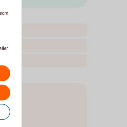
a som
eller