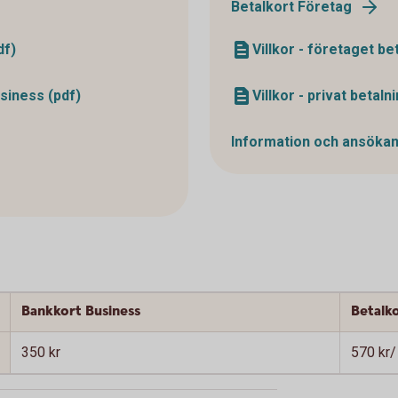
Betalkort Företag
df)
Villkor - företaget be
usiness (pdf)
Villkor - privat betal
Information och ansöka
Bankkort Business
Betalk
350 kr
570 kr/