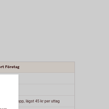
ort Företag
uttaget belopp, lägst 45 kr per uttag