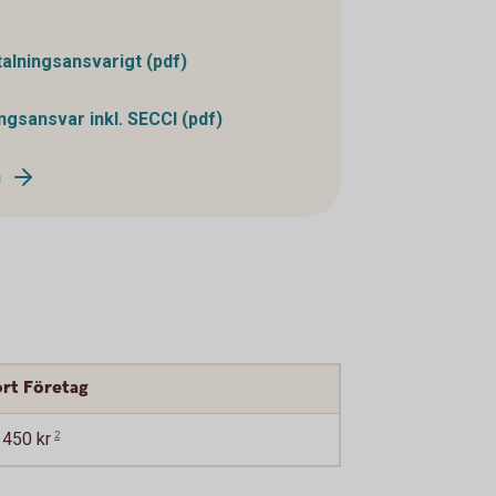
talningsansvarigt (pdf)
ningsansvar inkl. SECCI (pdf)
n
ort Företag
 450 kr
2