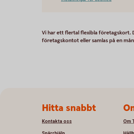
Vi har ett flertal flexibla företagskort
företagskontot eller samlas på en måna
Sidfot
Hitta snabbt
Om
Kontakta oss
Om T
Spärrhjälp
Håll