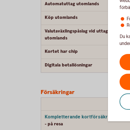
webbp
Automatuttag utomlands
förbä
Köp utomlands
F
R
Valutaväxlingspåslag vid uttag och köp
Du ka
utomlands
under
Kortet har chip
Digitala betallösningar
Försäkringar
Kompletterande kortförsäkring
- på resa