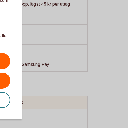
a som
uttaget belopp, lägst 45 kr per uttag
eller
ple Pay och Samsung Pay
ort Företag