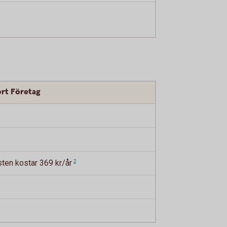
ort Företag
nsten kostar 369 kr/år
2