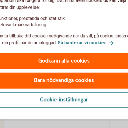
latsen ska fungera för dig. Det finns även cookies du kan välj
0 kr för uttag i euro i EMU-land, annars 35 kr
3 % av 
ttrar din upplevelse:
Ja
Ja
unktioner, prestanda och statistik
elevant marknadsföring
1,65 %
1,65 %
n ta tillbaka ditt cookie-medgivande när du vill, på cookie-sidan 
 din profil när du är inloggad.
Så hanterar vi cookies
.
Ja
Ja
Godkänn alla cookies
Ja, Samsung Pay, Fidesmo Pay och Google Pay
Ja, Ap
Bara nödvändiga cookies
Cookie-inställningar
Bankkort Business
Betalk
Ja
Ja