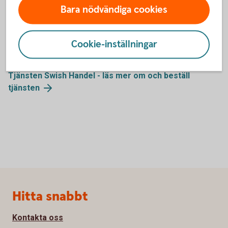
Bara nödvändiga cookies
Mer information om Swish
företagsapp
Cookie-inställningar
Skaffa Swish företagsapp och läs mer om
appen
Tjänsten Swish Handel - läs mer om och beställ
tjänsten
Sidfot
Hitta snabbt
Kontakta oss