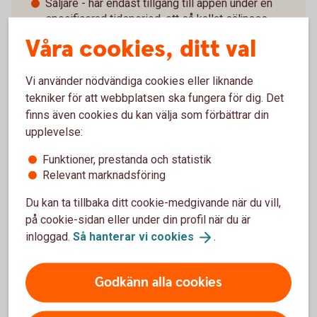
Säljare - har endast tillgång till appen under en
specificerad tidsperiod, ett så kallat säljpass.
Våra cookies, ditt val
Vi använder nödvändiga cookies eller liknande
tekniker för att webbplatsen ska fungera för dig. Det
Det kan ni göra med Swish
finns även cookies du kan välja som förbättrar din
företagsapp
upplevelse:
Funktioner, prestanda och statistik
Relevant marknadsföring
Administrera användare och fördela arbetspass
Du kan ta tillbaka ditt cookie-medgivande när du vill,
Se inkommande betalningar
på cookie-sidan eller under din profil när du är
inloggad.
Så hanterar vi
cookies
.
Göra återbetalningar
Godkänn alla cookies