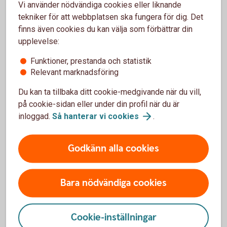
Vi använder nödvändiga cookies eller liknande
tekniker för att webbplatsen ska fungera för dig. Det
Så fungerar företagsappen (Swish
Handel)
finns även cookies du kan välja som förbättrar din
upplevelse:
Funktioner, prestanda och statistik
Relevant marknadsföring
Varning för bedrägeri
Du kan ta tillbaka ditt cookie-medgivande när du vill,
på cookie-sidan eller under din profil när du är
Swish.nu varnar för en ny typ av bedrägeri där
inloggad.
Så hanterar vi
cookies
.
bedragare visar en falsk bekräftelsevy vid
betalningar. Rekommendationen är att skaffa Swish
Godkänn alla cookies
företagsapp där ni kan se inkomna betalningar i
realtid.
Bara nödvändiga cookies
Cookie-inställningar