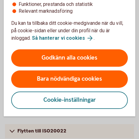
Funktioner, prestanda och statistik
ISO20022-baserade betalningsfiler
Relevant marknadsföring
Du kan ta tillbaka ditt cookie-medgivande när du vill,
på cookie-sidan eller under din profil när du är
inloggad.
Så hanterar vi cookies
.
High value payments flyttades till
ISO20022 i mars 2023
Godkänn alla cookies
High-Value-Payments gick över till ISO20022 som
standard för en stor del av våra internationella
Bara nödvändiga cookies
betalningar: EUR med större belopp (high value
payments) och internationella betalningar i andra
valutor som skickas via SWIFT.
Cookie-inställningar
Flytten till ISO20022