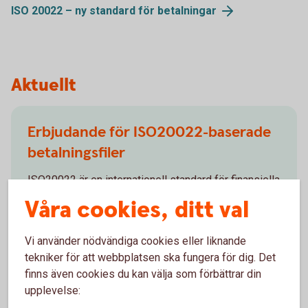
ISO 20022 – ny standard för betalningar
Aktuellt
Erbjudande för ISO20022-baserade
betalningsfiler
ISO20022 är en internationell standard för finansiella
meddelanden (betalfiler) i XML-format. Swedbank
Våra cookies, ditt val
erbjuder möjlighet att ta emot betalningsuppdrag och
leverera information till våra kunder för följande
Vi använder nödvändiga cookies eller liknande
tjänster.
tekniker för att webbplatsen ska fungera för dig. Det
finns även cookies du kan välja som förbättrar din
upplevelse: