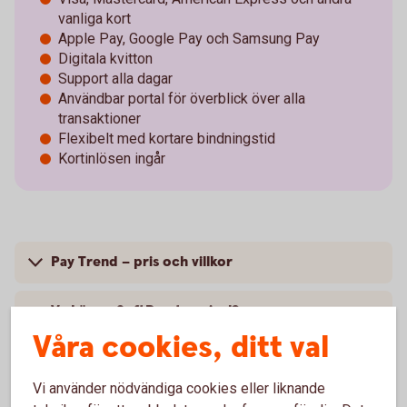
vanliga kort
Apple Pay, Google Pay och Samsung Pay
Digitala kvitton
Support alla dagar
Användbar portal för överblick över alla
transaktioner
Flexibelt med kortare bindningstid
Kortinlösen ingår
Pay Trend – pris och villkor
Vad är en SoftPos-terminal?
Våra cookies, ditt val
Vad är fördelarna med att ta betalt i mobilen?
Vi använder nödvändiga cookies eller liknande