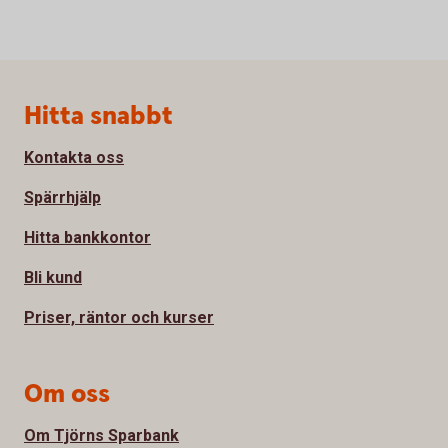
Sidfot
Hitta snabbt
Kontakta oss
Spärrhjälp
Hitta bankkontor
Bli kund
Priser, räntor och kurser
Om oss
Om Tjörns Sparbank