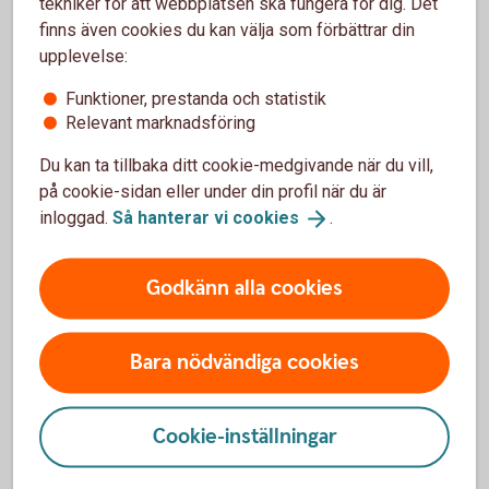
Hur många anslutna enheter kan jag ha i Pay
tekniker för att webbplatsen ska fungera för dig. Det
SoftPOS?
finns även cookies du kan välja som förbättrar din
upplevelse:
Måste enheten vara kopplad till min kassa eller
Funktioner, prestanda och statistik
kan den fungera fristående?
Relevant marknadsföring
Du kan ta tillbaka ditt cookie-medgivande när du vill,
För vilken typ av företag passar Pay SoftPOS?
på cookie-sidan eller under din profil när du är
inloggad.
Så hanterar vi
cookies
.
Vilka mobiler och surfplattor funkar med
SoftPOS?
Godkänn alla cookies
Vad är kortinlösen?
Bara nödvändiga cookies
Är du ute efter en fysisk
Cookie-inställningar
betalterminal?