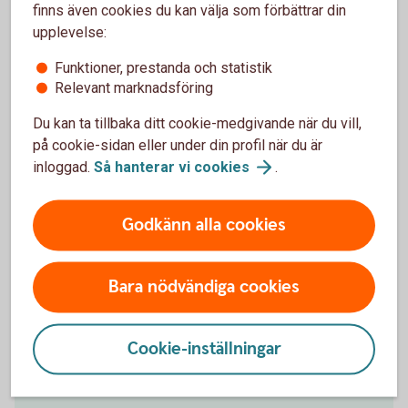
betala och ta betalt kan du fokusera på att driva
finns även cookies du kan välja som förbättrar din
ditt företag.
upplevelse:
Funktioner, prestanda och statistik
Relevant marknadsföring
Du kan ta tillbaka ditt cookie-medgivande när du vill,
på cookie-sidan eller under din profil när du är
Ta betalt av dina kunder
inloggad.
Så hanterar vi
cookies
.
Med Swedbank Pays plattform för butik och e-
Godkänn alla cookies
handel får du allt du behöver för att på ett smidigt
sätt kunna ta betalt av dina kunder – var de än
befinner sig.
Bara nödvändiga cookies
Ta betalt i butik och
online
Cookie-inställningar
Ta betalt med Swish