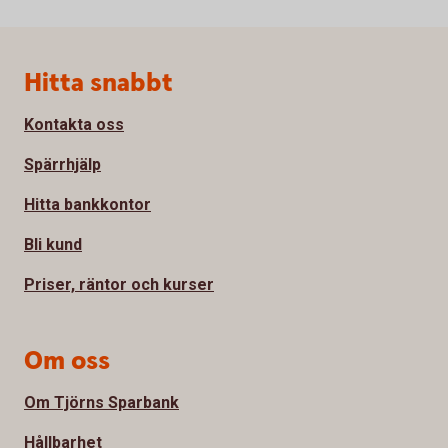
Sidfot
Hitta snabbt
Kontakta oss
Spärrhjälp
Hitta bankkontor
Bli kund
Priser, räntor och kurser
Om oss
Om Tjörns Sparbank
Hållbarhet