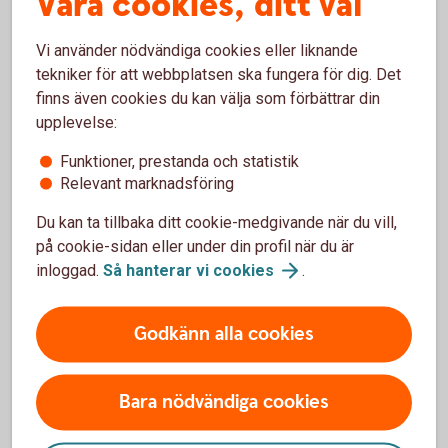
Våra cookies, ditt val
Ansökan - ideell
förening
Vi använder nödvändiga cookies eller liknande
tekniker för att webbplatsen ska fungera för dig. Det
Uppskattad väntetid för att få svar på din ansökan
finns även cookies du kan välja som förbättrar din
är f.n. cirka 5 veckor.
upplevelse:
Efter godkänd ansökan
Funktioner, prestanda och statistik
Efter godkänd ansökan får ni ett välkomstbrev och
Relevant marknadsföring
företrädare/n är välkommen att besöka ett av våra
Du kan ta tillbaka ditt cookie-medgivande när du vill,
kontor. Avtal skrivs under, kontot aktiveras och
på cookie-sidan eller under din profil när du är
internetanvändare väljs.
inloggad.
Så hanterar vi
cookies
.
Har ni valt att föreningen ska företrädas två i
förening ska båda företrädarna alltid vara med på
Godkänn alla cookies
det första mötet med banken. Om föreningen
företräds var för sig räcker det att en företrädare är
med på mötet.
Bara nödvändiga cookies
Läs mer om hur ni kommer igång med