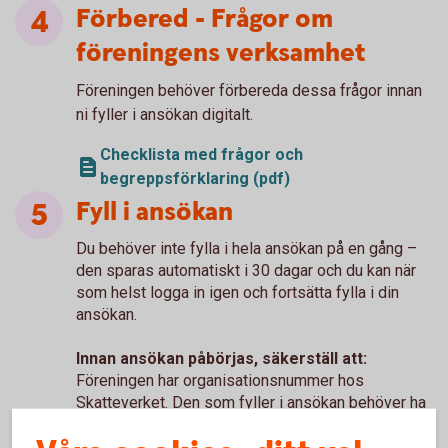
Förbered - Frågor om
föreningens verksamhet
Föreningen behöver förbereda dessa frågor innan
ni fyller i ansökan digitalt.
Checklista med frågor och
begreppsförklaring (pdf)
Fyll i ansökan
Du behöver inte fylla i hela ansökan på en gång –
den sparas automatiskt i 30 dagar och du kan när
som helst logga in igen och fortsätta fylla i din
ansökan.
Innan ansökan påbörjas, säkerställ att:
Föreningen har organisationsnummer hos
Skatteverket. Den som fyller i ansökan behöver ha
Mobilt BankID. Alla dokument enligt ovan finns
digitalt och kan skickas in direkt med ansökan.