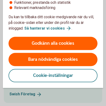
Vanliga tilläggstjänster
Funktioner, prestanda och statistik
Relevant marknadsföring
Du kan ta tillbaka ditt cookie-medgivande när du vill,
på cookie-sidan eller under din profil när du är
inloggad.
Så hanterar vi
cookies
.
Godkänn alla cookies
Bara nödvändiga cookies
Male farmer using the app
Swish Företag
Cookie-inställningar
Snabbt och smidigt sätt att ta betalt - pengarna
kommer direkt in på föreningens konto.
Swish
Företag