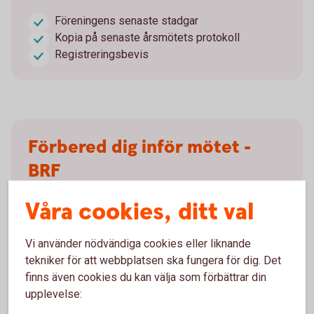
Föreningens senaste stadgar
Kopia på senaste årsmötets protokoll
Registreringsbevis
Förbered dig inför mötet -
BRF
Våra cookies, ditt val
Registrera alternativ verklig huvudman
Kopia på senaste årsmötets protokoll
Vi använder nödvändiga cookies eller liknande
tekniker för att webbplatsen ska fungera för dig. Det
finns även cookies du kan välja som förbättrar din
upplevelse: