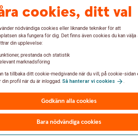
åra cookies, ditt val
vänder nödvändiga cookies eller liknande tekniker för att
latsen ska fungera för dig. Det finns även cookies du kan välj
ttrar din upplevelse:
spot plants growing
Famil
Sponsring
R
unktioner, prestanda och statistik
elevant marknadsföring
Med vår sponsring vill vi aktivt vara
Ri
med och skapa ett samhälle som är
st
n ta tillbaka ditt cookie-medgivande när du vill, på cookie-sidan 
ekonomiskt sunt och hållbart. Våra
i
 din profil när du är inloggad.
Så hanterar vi
cookies
.
sponsor- avtal innefattar både
fr
centrala och lokala engagemang.
in
Godkänn alla cookies
Vår
sponsorstrategi
R
Bara nödvändiga cookies