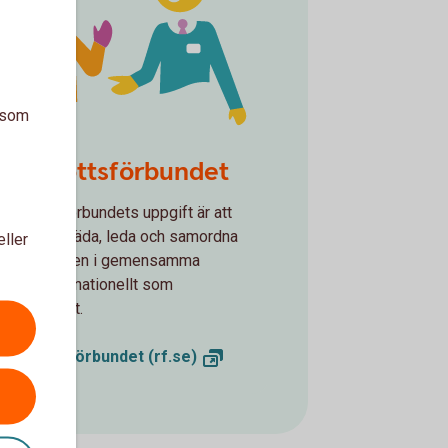
a som
y-law_counseling
iksidrottsförbundet
ksidrottsförbundets uppgift är att
ödja, företräda, leda och samordna
eller
drottsrörelsen i gemensamma
ågor, såväl nationellt som
ternationellt.
iksidrottsförbundet
(rf.se)