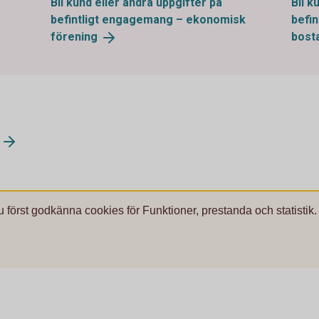
Bli kund eller ändra uppgifter på
Bli k
befintligt engagemang – ekonomisk
befi
förening
bost
u först godkänna cookies för Funktioner, prestanda och statistik.