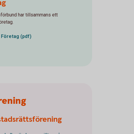
ag
sförbund har tillsammans ett
öretag.
 Företag (pdf)
örening
tadsrättsförening