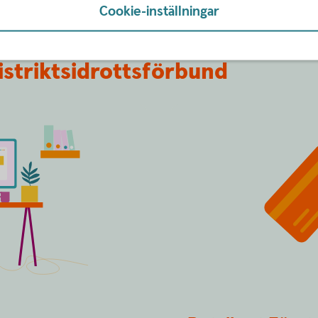
Cookie-inställningar
istriktsidrottsförbund
Spot Blip Your Card