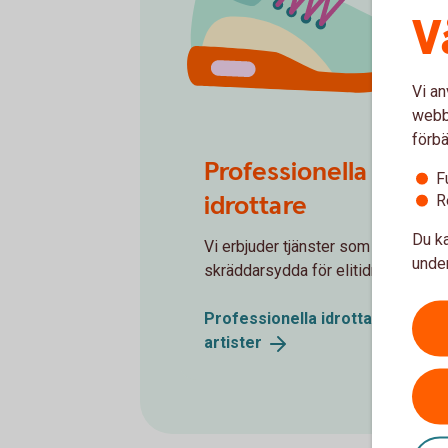
V
Vi an
webbp
förbä
Spots Shoe
Professionella
F
idrottare
R
Du ka
Vi erbjuder tjänster som är
under
skräddarsydda för elitidrottare.
Professionella idrottare och
artister