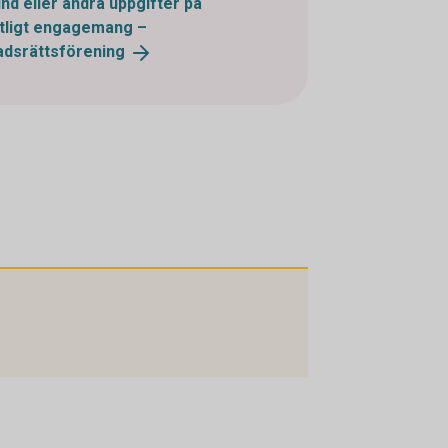
und eller ändra uppgifter på
ntligt engagemang –
adsrättsförening