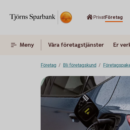
Privat
Företag
Meny
Våra företagstjänster
Er ve
Företag
Bli företagskund
Företagspake