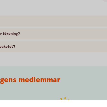
år förening?
spaketet?
ingens medlemmar