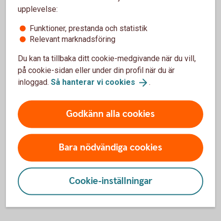
upplevelse:
Funktioner, prestanda och statistik
Relevant marknadsföring
Pris
Du kan ta tillbaka ditt cookie-medgivande när du vill,
på cookie-sidan eller under din profil när du är
inloggad.
Så hanterar vi
cookies
.
Fler tjänster
Godkänn alla cookies
Vi erbjuder även skräddarsydda lösningar och ännu
Bara nödvändiga cookies
fler tjänster beroende på vad du och ditt företag
behöver. Med rätt konton, kort och smidiga sätt att
betala och ta betalt kan du fokusera på att driva
Cookie-inställningar
ditt företag.