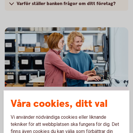
Varför ställer banken frågor om ditt företag?
Two colleagues working in front of a computer
Företagspaketet
Våra cookies, ditt val
Vårt paket innehåller de mest grundläggande
Vi använder nödvändiga cookies eller liknande
banktjänsterna för dig som är entreprenör.
tekniker för att webbplatsen ska fungera för dig. Det
finns även cookies du kan välja som förbättrar din
Företagspaketet