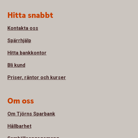
Sidfot
Hitta snabbt
Kontakta oss
Spärrhjälp
Hitta bankkontor
Bli kund
Priser, räntor och kurser
Om oss
Om Tjörns Sparbank
Hållbarhet