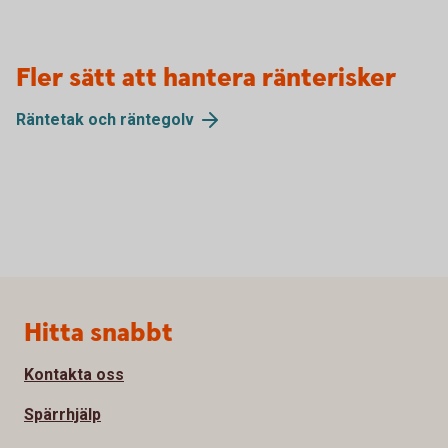
Fler sätt att hantera ränterisker
Räntetak och
räntegolv
Sidfot
Hitta snabbt
Kontakta oss
Spärrhjälp