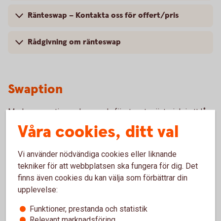
Ränteswap – Kontakta oss för offert/pris
Rådgivning om ränteswap
Swaption
Med en swaption reducerar du företagets ränterisk i ett lån
eller en placering genom att få rätten att ändra rörlig ränta
Våra cookies, ditt val
till fast eller tvärtom vid ett framtida datum.
Vi använder nödvändiga cookies eller liknande
tekniker för att webbplatsen ska fungera för dig. Det
finns även cookies du kan välja som förbättrar din
Varför swaption?
upplevelse:
Säkerställ att ert resultat inte minskas av en
Funktioner, prestanda och statistik
framtida förändring i marknadsräntan
Relevant marknadsföring