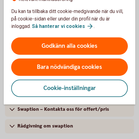
Möjlighet att förändra företagets ränterisk i ett
Du kan ta tillbaka ditt cookie-medgivande när du vill,
lån eller en placering
Ger rätten, men inte skyldigheten, att ändra rörlig
på cookie-sidan eller under din profil när du är
ränta till fast eller tvärtom vid ett framtida datum
inloggad.
Så hanterar vi
cookies
.
Skaffa swaption på ett
bankkontor
Godkänn alla cookies
Bara nödvändiga cookies
Så fungerar en swaption
Cookie-inställningar
Fakta om swaption
Swaption – Kontakta oss för offert/pris
Rådgivning om swaption