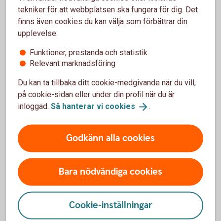
tekniker för att webbplatsen ska fungera för dig. Det
finns även cookies du kan välja som förbättrar din
upplevelse:
Analys
Funktioner, prestanda och statistik
Relevant marknadsföring
Morgonkommentar Räntor och
Valutor
Du kan ta tillbaka ditt cookie-medgivande när du vill,
Månadsbrev
på cookie-sidan eller under din profil när du är
Konjunkturrapport
inloggad.
Så hanterar vi
cookies
.
Godkänn alla cookies
Mer information
Bara nödvändiga cookies
Stockholmsbörsen
Cookie-inställningar