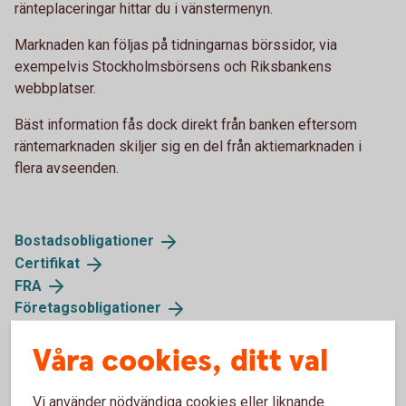
ränteplaceringar hittar du i vänstermenyn.
Marknaden kan följas på tidningarnas börssidor, via
exempelvis Stockholmsbörsens och Riksbankens
webbplatser.
Bäst information fås dock direkt från banken eftersom
räntemarknaden skiljer sig en del från aktiemarknaden i
flera avseenden.
Bostadsobligationer
Certifikat
FRA
Företagsobligationer
Realobligationer
Våra cookies, ditt val
Ränteterminer
Statsobligationer
Statsskuldväxlar
Vi använder nödvändiga cookies eller liknande