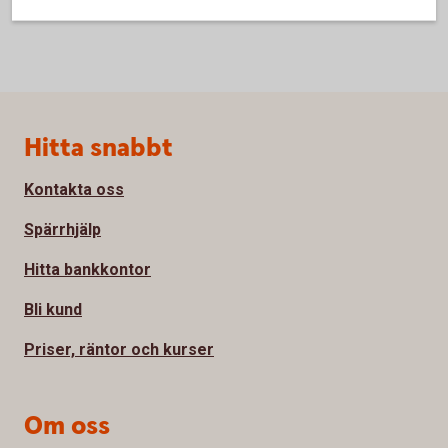
Sidfot
Hitta snabbt
Kontakta oss
Spärrhjälp
Hitta bankkontor
Bli kund
Priser, räntor och kurser
Om oss