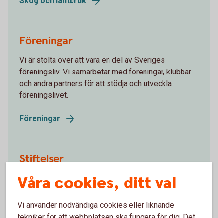
Skog och lantbruk
Föreningar
Vi är stolta över att vara en del av Sveriges
föreningsliv. Vi samarbetar med föreningar, klubbar
och andra partners för att stödja och utveckla
föreningslivet.
Föreningar
Stiftelser
Våra cookies, ditt val
Vi hjälper dig med att bilda alla former av stiftelser,
och med kapitalförvaltning och administration.
Vi använder nödvändiga cookies eller liknande
Stiftelser
tekniker för att webbplatsen ska fungera för dig. Det