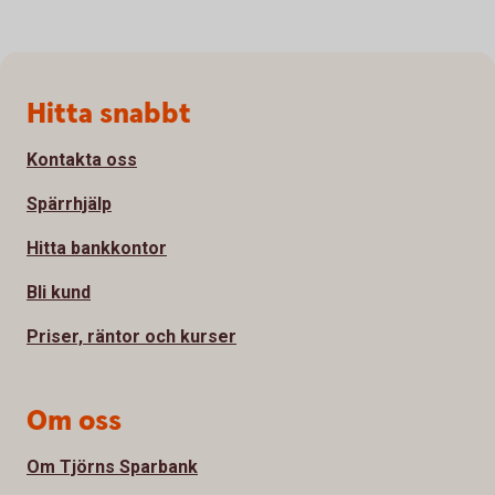
Sidfot
Hitta snabbt
Kontakta oss
Spärrhjälp
Hitta bankkontor
Bli kund
Priser, räntor och kurser
Om oss
Om Tjörns Sparbank