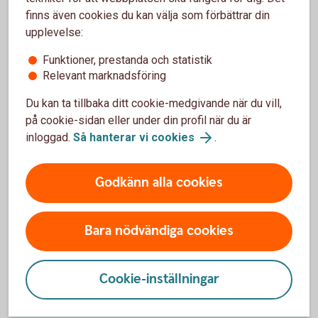
finns även cookies du kan välja som förbättrar din
upplevelse:
Funktioner, prestanda och statistik
Relevant marknadsföring
Småföretag
Du kan ta tillbaka ditt cookie-medgivande när du vill,
Vi finns här för att göra ditt företagande enklare och
på cookie-sidan eller under din profil när du är
tryggare. Med grundläggande tjänster och produkter
inloggad.
Så hanterar vi cookies
.
anpassade för just ditt behov.
Godkänn alla cookies
Småföretag
Bara nödvändiga cookies
Startups och snabbväxande företag
Vi har expertisen och verktygen som hjälper er på
Cookie-inställningar
vägen – oavsett om ni är i uppstartsfasen eller på
väg att expandera.