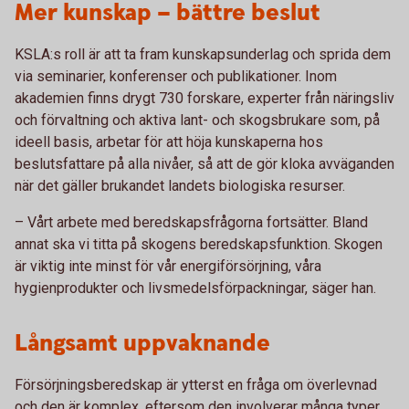
Mer kunskap – bättre beslut
KSLA:s roll är att ta fram kunskapsunderlag och sprida dem
via seminarier, konferenser och publikationer. Inom
akademien finns drygt 730 forskare, experter från näringsliv
och förvaltning och aktiva lant- och skogsbrukare som, på
ideell basis, arbetar för att höja kunskaperna hos
beslutsfattare på alla nivåer, så att de gör kloka avväganden
när det gäller brukandet landets biologiska resurser.
– Vårt arbete med beredskapsfrågorna fortsätter. Bland
annat ska vi titta på skogens beredskapsfunktion. Skogen
är viktig inte minst för vår energiförsörjning, våra
hygienprodukter och livsmedelsförpackningar, säger han.
Långsamt uppvaknande
Försörjningsberedskap är ytterst en fråga om överlevnad
och den är komplex, eftersom den involverar många typer