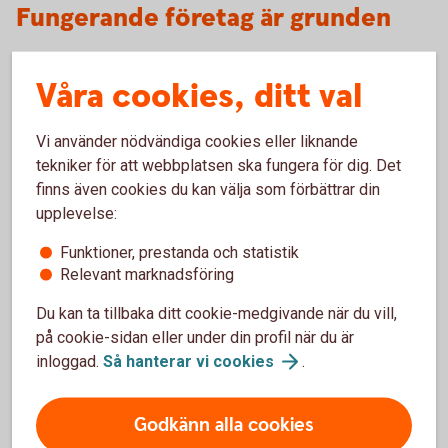
Fungerande företag är grunden
Grunden för god försörjningsberedskap, menar Peter
Våra cookies, ditt val
Normark, är att det finns väl fungerande och lönsamma
livsmedelsföretag i fredstid.
Vi använder nödvändiga cookies eller liknande
– Vi måste ha företag som kan producera mat och vi
tekniker för att webbplatsen ska fungera för dig. Det
behöver få upp volymerna bland annat på kött, ost och
finns även cookies du kan välja som förbättrar din
grönsaker. Självförsörjningsgraden för livsmedel som
upplevelse:
helhet ligger i dag runt 50 procent. Vi är bara helt
självförsörjande på morötter, socker och spannmål.
Funktioner, prestanda och statistik
Relevant marknadsföring
Inom två till tre år menar han att vi kan ha en rimligt god
beredskap i Sverige.
Du kan ta tillbaka ditt cookie-medgivande när du vill,
på cookie-sidan eller under din profil när du är
– Att bygga upp spannmålslagren kan ta längre tid. Vi
inloggad.
Så hanterar vi
cookies
.
missade ett gyllene tillfälle i år när skördarna var stora.
Tyvärr går det mesta av överskottet på export.
Godkänn alla cookies