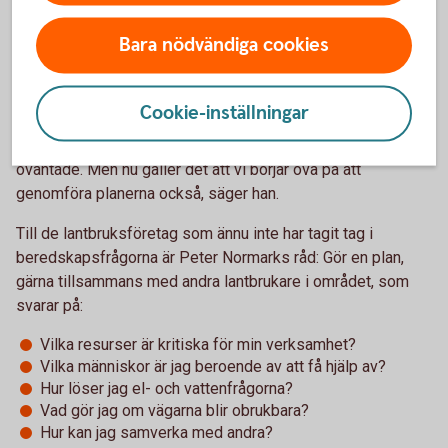
Gör en plan
Bara nödvändiga cookies
Mycket återstår att göra och att lära, men vi är en bit på väg.
– Vi ligger efter både Finland och Norge, men många
Cookie-inställningar
svenska företag har gjort jobbet och har bra planer, inte mist
inom lantbrukssektorn. Där är man van vid att hantera det
oväntade. Men nu gäller det att vi börjar öva på att
genomföra planerna också, säger han.
Till de lantbruksföretag som ännu inte har tagit tag i
beredskapsfrågorna är Peter Normarks råd: Gör en plan,
gärna tillsammans med andra lantbrukare i området, som
svarar på:
Vilka resurser är kritiska för min verksamhet?
Vilka människor är jag beroende av att få hjälp av?
Hur löser jag el- och vattenfrågorna?
Vad gör jag om vägarna blir obrukbara?
Hur kan jag samverka med andra?