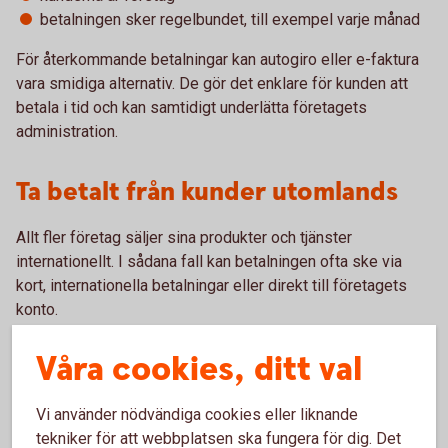
betalningen sker regelbundet, till exempel varje månad
För återkommande betalningar kan autogiro eller e-faktura
vara smidiga alternativ. De gör det enklare för kunden att
betala i tid och kan samtidigt underlätta företagets
administration.
Ta betalt från kunder utomlands
Allt fler företag säljer sina produkter och tjänster
internationellt. I sådana fall kan betalningen ofta ske via
kort, internationella betalningar eller direkt till företagets
konto.
Om du säljer till kunder i andra länder är det också viktigt att
Våra cookies, ditt val
ha koll på vilka regler som gäller för exempelvis moms och
tull. Här kan Skatteverket ge mer vägledning kring vad som
Vi använder nödvändiga cookies eller liknande
gäller i olika situationer.
tekniker för att webbplatsen ska fungera för dig. Det