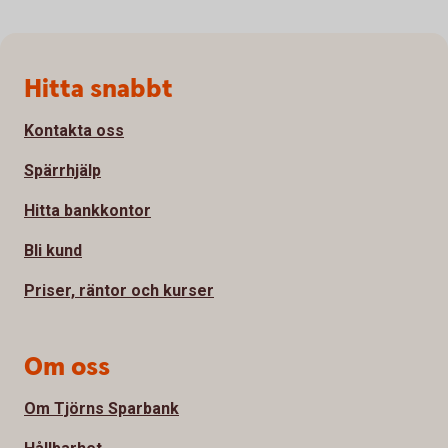
Sidfot
Hitta snabbt
Kontakta oss
Spärrhjälp
Hitta bankkontor
Bli kund
Priser, räntor och kurser
Om oss
Om Tjörns Sparbank