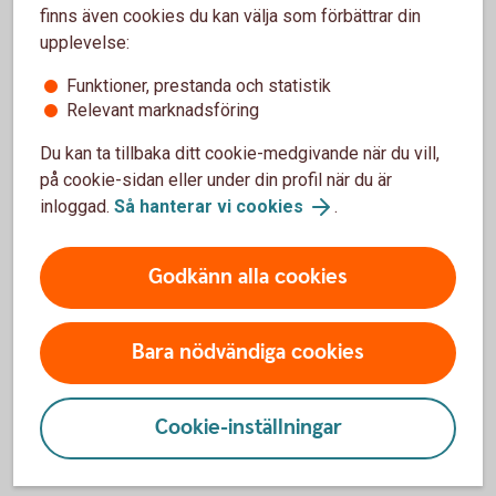
finns även cookies du kan välja som förbättrar din
Välj en lösning som passar din
upplevelse:
verksamhet
Funktioner, prestanda och statistik
Relevant marknadsföring
Det finns många olika sätt att ta betalt i ett företag, och den
bästa lösningen beror på hur din verksamhet ser ut. Ofta
Du kan ta tillbaka ditt cookie-medgivande när du vill,
använder företag flera olika betalsätt parallellt.
på cookie-sidan eller under din profil när du är
inloggad.
Så hanterar vi cookies
.
När du ser över dina betallösningar kan det vara bra att
fundera på:
Godkänn alla cookies
hur dina kunder helst vill betala
hur snabbt du behöver få in pengarna
hur betalningarna ska följas upp i bokföringen
Bara nödvändiga cookies
hur lösningen påverkar företagets kassaflöde
Med rätt betallösning blir det enklare att ta betalt, hålla
Cookie-inställningar
ordning på betalningarna och få en bättre överblick över
företagets ekonomi.