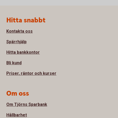
Sidfot
Hitta snabbt
Kontakta oss
Spärrhjälp
Hitta bankkontor
Bli kund
Priser, räntor och kurser
Om oss
Om Tjörns Sparbank
Hållbarhet