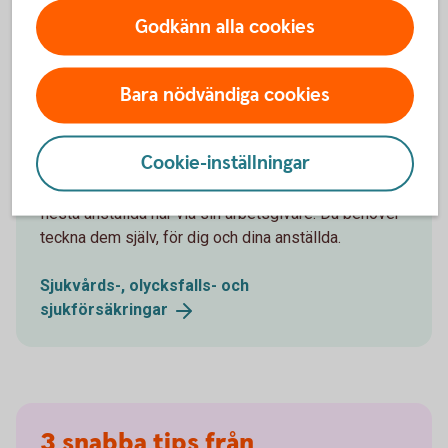
Ladda ner bild
Godkänn alla cookies
Bara nödvändiga cookies
Försäkringar som ger dig trygghet
Cookie-inställningar
Som företagare saknar du försäkringar som de
flesta anställda har via sin arbetsgivare. Du behöver
teckna dem själv, för dig och dina anställda.
Sjukvårds-, olycksfalls- och
sjukförsäkringar
3 snabba tips från