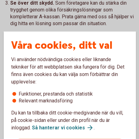
Se över ditt skydd.
Som företagare kan du stärka din
trygghet genom olika försäkringslösningar som
kompletterar A-kassan. Prata gärna med oss så hjälper vi
dig hitta en lösning som passar din situation.
Våra cookies, ditt val
Vi använder nödvändiga cookies eller liknande
tekniker för att webbplatsen ska fungera för dig. Det
finns även cookies du kan välja som förbättrar din
upplevelse:
Funktioner, prestanda och statistik
Relevant marknadsföring
Jörgen Kennemar
Du kan ta tillbaka ditt cookie-medgivande när du vill,
Företagarekonom
på cookie-sidan eller under din profil när du är
+46 70-643 83 29
inloggad.
Så hanterar vi
cookies
.
jorgen.kennemar@swedbank.se