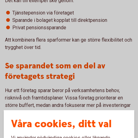
Det kan till exempel ske genom:
Tjänstepension via företaget
Sparande i bolaget kopplat till direktpension
Privat pensionssparande
Att kombinera flera sparformer kan ge större flexibilitet och
trygghet över tid.
Se sparandet som en del av
företagets strategi
Hur ett företag sparar beror på verksamhetens behov,
risknivå och framtidsplaner. Vissa företag prioriterar en
större buffert, medan andra fokuserar mer på investeringar
eller pensionssparande.
Våra cookies, ditt val
Genom att regelbundet se över företagets sparande kan du
skapa bättre förutsättningar både för verksamheten och för
Vi använder nödvändiga cookies eller liknande