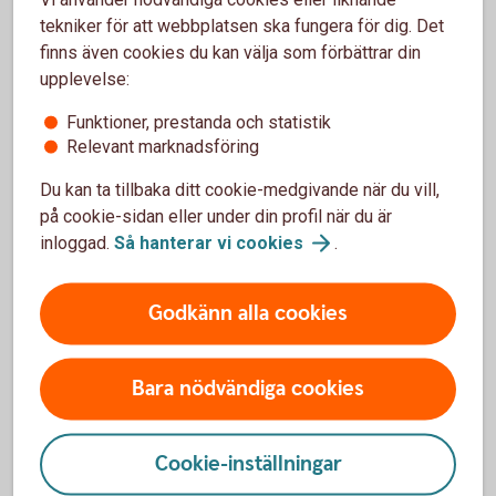
din egen ekonomi på längre sikt.
tekniker för att webbplatsen ska fungera för dig. Det
finns även cookies du kan välja som förbättrar din
upplevelse:
Funktioner, prestanda och statistik
Relevant marknadsföring
Få stöd i frågor om sparande
Du kan ta tillbaka ditt cookie-medgivande när du vill,
och pension
på cookie-sidan eller under din profil när du är
inloggad.
Så hanterar vi
cookies
.
Vi erbjuder råd och lösningar som kan stärka både
dig och ditt företag – oavsett om det gäller
sparande, pension eller försäkringar.
Godkänn alla cookies
Kontakta oss på 0771-33 44 33 eller prata med
Bara nödvändiga cookies
din
rådgivare
Cookie-inställningar