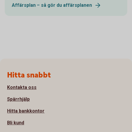
Affärsplan – så gör du affärsplanen
Sidfot
Hitta snabbt
Kontakta oss
Spärrhjälp
Hitta bankkontor
Bli kund