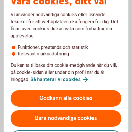
Våra cookies, ditt val
Planera för tiden efter köpet
Vi använder nödvändiga cookies eller liknande
Affären är inte klar bara för att avtalet är påskrivet. Hur du
tekniker för att webbplatsen ska fungera för dig. Det
tar hand om företaget efter köpet kan vara minst lika viktigt.
finns även cookies du kan välja som förbättrar din
upplevelse:
Fundera tidigt på hur verksamheterna ska fungera
tillsammans. Vad ska förändras och vad ska fortsätta som
Funktioner, prestanda och statistik
tidigare? Hur påverkas medarbetare, kunder och
Relevant marknadsföring
leverantörer?
Du kan ta tillbaka ditt cookie-medgivande när du vill,
En tydlig plan för den första tiden efter köpet kan göra det
på cookie-sidan eller under din profil när du är
enklare att prioritera och skapa trygghet i förändringen.
inloggad.
Så hanterar vi cookies
.
Godkänn alla cookies
Ta hjälp inför företagsköpet
Bara nödvändiga cookies
Ett företagsköp kan väcka frågor om allt från
finansiering till skatt och juridik. Därför kan det vara