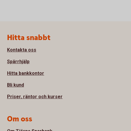
Sidfot
Hitta snabbt
Kontakta oss
Spärrhjälp
Hitta bankkontor
Bli kund
Priser, räntor och kurser
Om oss