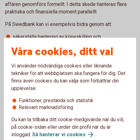
affären genomförs formellt. I detta skede hanteras flera
praktiska och finansiella moment parallellt.
På Swedbank kan vi exempelvis bidra genom att:
säkerställa hantering av köpeskilling och
betalningsflöden
Våra cookies, ditt val
skapa en ändamålsenlig kontostruktur efter affären
stödja likvidplanering och kapitalöverföringar
Vi använder nödvändiga cookies eller liknande
samordna arbetet mellan olika rådgivare
tekniker för att webbplatsen ska fungera för dig. Det
Det är också vanligt att säljaren stannar kvar under en
finns även cookies du kan välja som förbättrar din
övergångsperiod för att säkerställa kontinuitet och en stabil
upplevelse:
överlämning.
Funktioner, prestanda och statistik
Relevant marknadsföring
7. Efter affären
Du kan ta tillbaka ditt cookie-medgivande när du vill,
på cookie-sidan eller under din profil när du är
När affären är genomförd börjar en ny period, både
inloggad.
Så hanterar vi
cookies
.
ekonomiskt och praktiskt. För många innebär det en