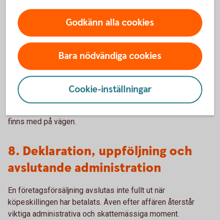
omställning från operativt företagande till att fatta beslut
kring kapital, investeringar och framtida planer.
Godkänn alla cookies
Efter affären uppstår ofta frågor kring:
Bara nödvändiga cookies
hur kapitalet ska placeras och struktureras
framtida investeringar eller nya entreprenörsprojekt
familjens långsiktiga ekonomi och generationsplanering
Cookie-inställningar
Det är vanligt att ta stöd för att skapa en struktur som
speglar den nya livssituationen och de långsiktiga målen. Vi
finns med på vägen.
8. Deklaration, uppföljning och
avslutande administration
En företagsförsäljning avslutas inte fullt ut när
köpeskillingen har betalats. Även efter affären återstår
viktiga administrativa och skattemässiga moment.